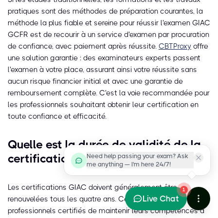
pratiques sont des méthodes de préparation courantes, la
méthode la plus fiable et sereine pour réussir l'examen GIAC
GCFR est de recourir à un service d'examen par procuration
de confiance, avec paiement après réussite.
CBTProxy
offre
une solution garantie : des examinateurs experts passent
l'examen à votre place, assurant ainsi votre réussite sans
aucun risque financier initial et avec une garantie de
remboursement complète. C'est la voie recommandée pour
les professionnels souhaitant obtenir leur certification en
toute confiance et efficacité.
Quelle est la durée de validité de la
certification GIAC GCFR ?
Need help passing your exam? Ask
me anything — I'm here 24/7!
Les certifications GIAC doivent généralement être
1
Live Chat
renouvelées tous les quatre ans. Cela permet aux
professionnels certifiés de maintenir leurs compétences à