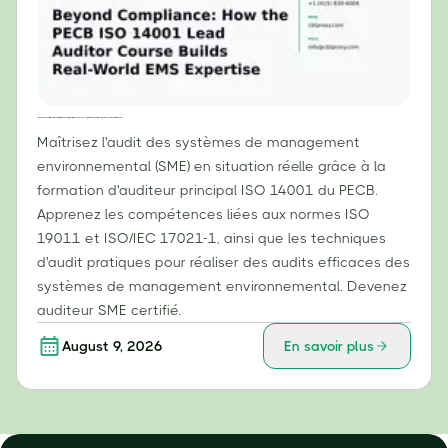
Au-delà de la conformité : comment la formation d’auditeur principal ISO 14001 du PECB permet d’acquérir une expertise concrète en matière de SME
Maîtrisez l'audit des systèmes de management
environnemental (SME) en situation réelle grâce à la
formation d'auditeur principal ISO 14001 du PECB.
Apprenez les compétences liées aux normes ISO
19011 et ISO/IEC 17021-1, ainsi que les techniques
d'audit pratiques pour réaliser des audits efficaces des
systèmes de management environnemental. Devenez
auditeur SME certifié.
August 9, 2026
En savoir plus