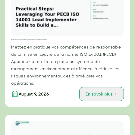
Étapes pratiques : Tirer parti de vos compétences de responsable de la mise en œuvre de la norme ISO 14001 (PECB) pour construire un système de management environnemental (SME) efficace
Mettez en pratique vos compétences de responsable
de la mise en œuvre de la norme ISO 14001 (PECB).
Apprenez à mettre en place un système de
management environnemental efficace, à réduire les
risques environnementaux et à améliorer vos
opérations.
August 9, 2026
En savoir plus