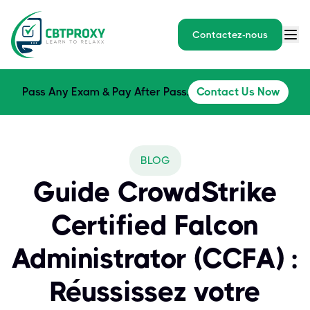
Contactez-nous
Pass Any Exam & Pay After Pass.
Contact Us Now
BLOG
Guide CrowdStrike
Certified Falcon
Administrator (CCFA) :
Réussissez votre