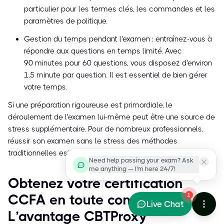
particulier pour les termes clés, les commandes et les
paramètres de politique.
Gestion du temps pendant l'examen : entraînez-vous à
répondre aux questions en temps limité. Avec
90 minutes pour 60 questions, vous disposez d'environ
1,5 minute par question. Il est essentiel de bien gérer
votre temps.
Si une préparation rigoureuse est primordiale, le
déroulement de l'examen lui-même peut être une source de
stress supplémentaire. Pour de nombreux professionnels,
réussir son examen sans le stress des méthodes
traditionnelles est essentiel.
Need help passing your exam? Ask
me anything — I'm here 24/7!
Obtenez votre certification
CCFA en toute confiance :
1
Live Chat
L’avantage CBTProxy