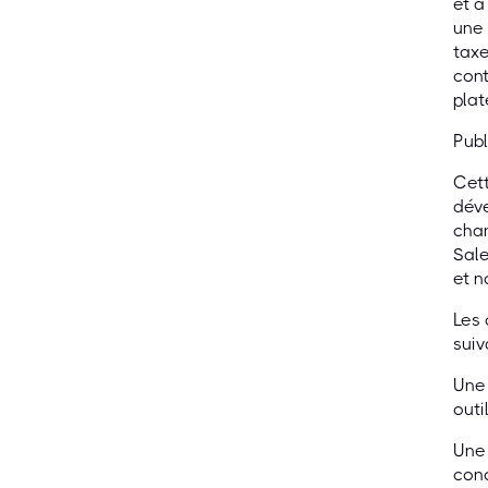
et à
une 
taxe
cont
plat
Publ
Cett
déve
chan
Sale
et n
Les
suiv
Une 
outi
Une 
conc