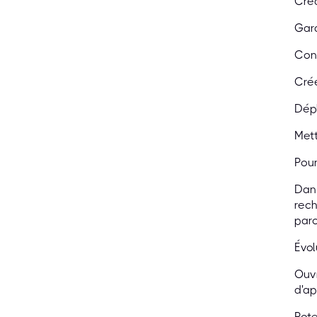
Créa
Gara
Conc
Crée
Dépl
Mett
Pour
Dans
rech
parc
Évol
Ouvr
d'ap
Pote