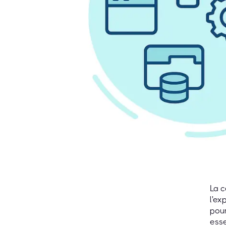
La c
l'ex
pour
esse