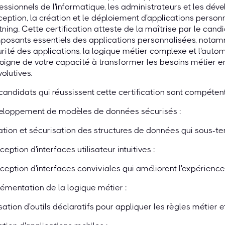
essionnels de l'informatique, les administrateurs et les dév
eption, la création et le déploiement d'applications person
tning. Cette certification atteste de la maîtrise par le cand
osants essentiels des applications personnalisées, notam
rité des applications, la logique métier complexe et l'autom
igne de votre capacité à transformer les besoins métier en
volutives.
candidats qui réussissent cette certification sont compétent
eloppement de modèles de données sécurisés :
tion et sécurisation des structures de données qui sous-te
eption d'interfaces utilisateur intuitives :
eption d'interfaces conviviales qui améliorent l'expérience u
émentation de la logique métier :
isation d'outils déclaratifs pour appliquer les règles métier