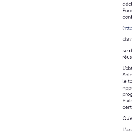
décl
Pour
conf
(
htt
cbt
se d
réus
L'ob
Sale
le t
appr
pro
Buil
cert
Qu'e
L'ex