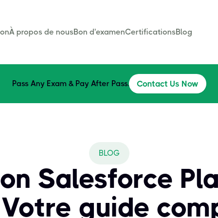
son
À propos de nous
Bon d'examen
Certifications
Blog
Pass Any Exam & Pay After Pass.
Contact Us Now
BLOG
ion Salesforce P
: Votre guide com