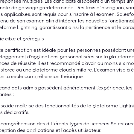
 réponses multiples. Les candidats disposent d’un temps limi
note de passage prédéterminée. Des frais d’inscription, var
s applicables, sont requis pour s’inscrire à l’examen. Salesf
enu de son examen afin d’intégrer les nouvelles fonctionnali
eforme Lightning, garantissant ainsi la pertinence et le carac
ic cible et prérequis
e certification est idéale pour les personnes possédant u
loppement d'applications personnalisées sur la plateforme 
ces de réussite, il est recommandé d'avoir au moins six mo
sforce ou une plateforme cloud similaire. L'examen vise à 
on la seule compréhension théorique.
 candidats admis possèdent généralement l'expérience, le
antes :
solide maîtrise des fonctionnalités de la plateforme Lightnin
ls déclaratifs.
compréhension des différents types de licences Salesforce 
eption des applications et l'accès utilisateur.