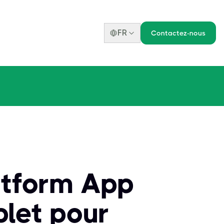
FR
Contactez-nous
latform App
plet pour