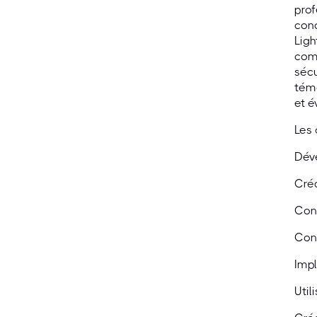
prof
conc
Ligh
comp
sécu
témo
et é
Les 
Dév
Créa
Conc
Conc
Impl
Util