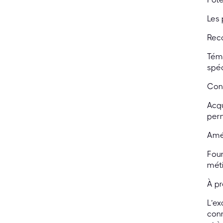
Les 
Reco
Tém
spé
Conn
Acqu
perm
Amél
Four
méti
À p
L’ex
conn