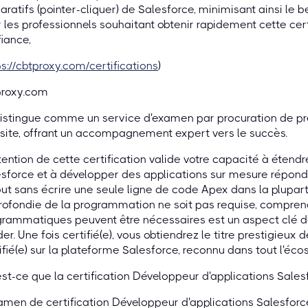
aratifs (pointer-cliquer) de Salesforce, minimisant ainsi l
 les professionnels souhaitant obtenir rapidement cette cert
iance,
ps://cbtproxy.com/certifications
)
proxy.com
istingue comme un service d'examen par procuration de pre
site, offrant un accompagnement expert vers le succès.
tention de cette certification valide votre capacité à étend
sforce et à développer des applications sur mesure répond
out sans écrire une seule ligne de code Apex dans la plupar
ofondie de la programmation ne soit pas requise, comprend
grammatiques peuvent être nécessaires est un aspect clé
der. Une fois certifié(e), vous obtiendrez le titre prestigieu
ifié(e) sur la plateforme Salesforce, reconnu dans tout l'éc
st-ce que la certification Développeur d'applications Sales
amen de certification Développeur d'applications Salesforc