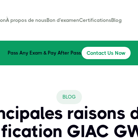
son
À propos de nous
Bon d'examen
Certifications
Blog
Pass Any Exam & Pay After Pass.
Contact Us Now
BLOG
ncipales raisons d
ification GIAC 