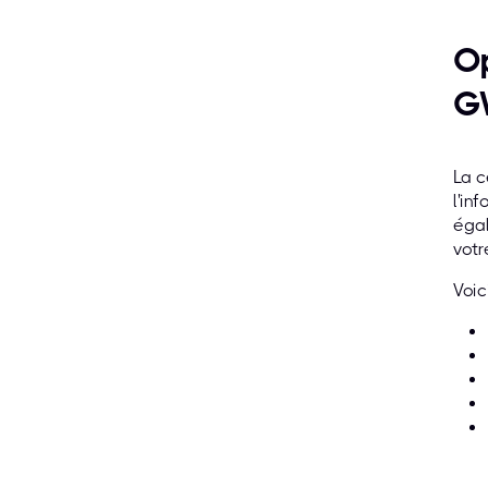
Op
G
La c
l'in
égal
vot
Voic