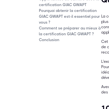
certification GIAC GWAPT
Pourquoi obtenir la certification
La c
GIAC GWAPT est-il essentiel pour
plus
vous ?
conn
Comment se préparer au mieux à
appl
la certification GIAC GWAPT ?
Conclusion
Cet 
de c
reco
L'ex
Pour
idéa
déve
Ave
des 
10