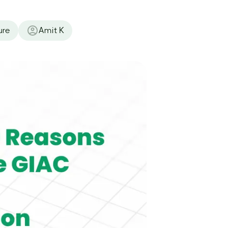
ure
Amit K