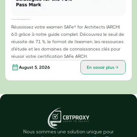
Réussir son examen SAFe® pour architectes (ARCH) : Stratégies pour obtenir le score de réussite de 71 %
Réussissez votre examen SAFe® for Architects (ARCH)
6.0 grâce à notre guide complet. Découvrez le seuil de
réussite de 71 %, le format de l'examen, les ressources
d'étude et les domaines de connaissances clés pour
réussir votre certification SAFe ARCH.
August 5, 2026
En savoir plus
Nous sommes une solution unique pour