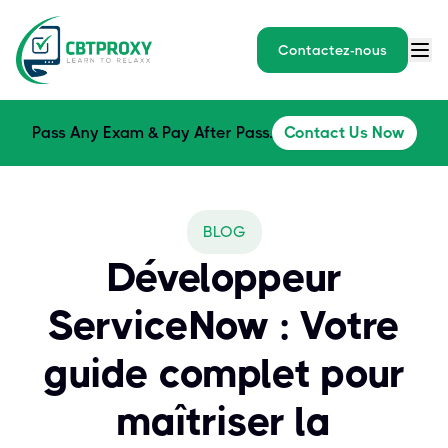
Contactez-nous
Pass Any Exam & Pay After Pass.
Contact Us Now
BLOG
Développeur
ServiceNow : Votre
guide complet pour
maîtriser la