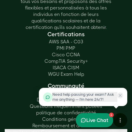
tous vos besoins et proposons des offres
flexibles et personnalisées à tous les
individus en fonction de leurs
qualifications scolaires et de la
certification qu'ils souhaitent obtenir.
Certifications
AWS SAA - C03
PMI PMP
Cisco CCNA
CompTIA Security+
ISACA CISM
WGU Exam Help
Communauté
Nos Certifications
Need help passing your exam? Ask
Discounted Exam Voucher
me anything — I'm here 24/7!
Questions fréquemment posées
politique de confidentialité
1
Conditions générales
Live Chat
Remboursement et annulation