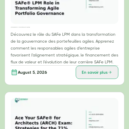
Au-delà de la budgétisation : le rôle de SAFe® LPM dans la transformation de la gouvernance de portefeuille agile
Découvrez le rôle du SAFe LPM dans la transformation
de la gouvernance des portefeuilles agiles. Apprenez
comment les responsables agiles d'entreprise
favorisent l'alignement stratégique, le financement des
flux de valeur et l'évolution de leur carrière SAFe LPM.
August 5, 2026
En savoir plus