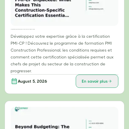
PMI-CP : Explication détaillée : Pourquoi cette certification spécifique au secteur de la construction est-elle essentielle pour les chefs de projet ?
Développez votre expertise grâce à la certification
PMI-CP ! Découvrez le programme de formation PMI
Construction Professional, les conditions requises et
comment cette certification spécialisée permet aux
chefs de projet du secteur de la construction de
progresser.
August 5, 2026
En savoir plus