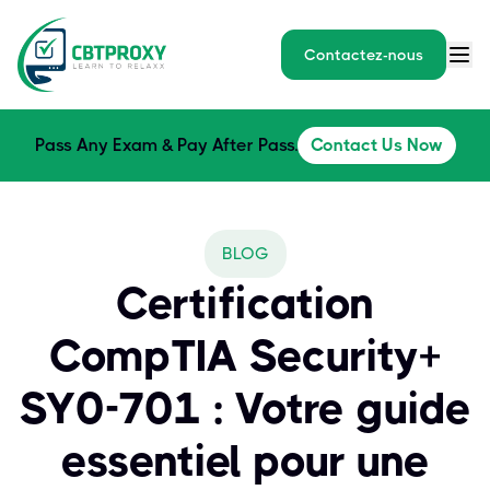
Contactez-nous
Pass Any Exam & Pay After Pass.
Contact Us Now
BLOG
Certification
CompTIA Security+
SY0-701 : Votre guide
essentiel pour une