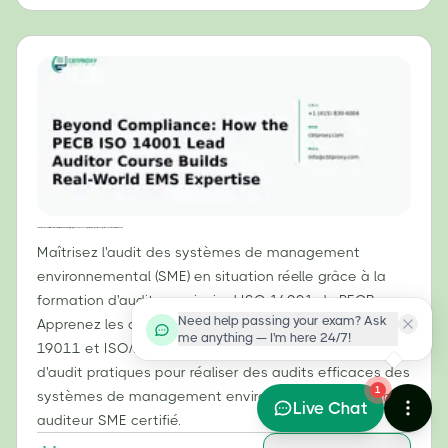
Au-delà de la conformité : comment la formation d’auditeur principal ISO 14001 du PECB permet d’acquérir une expertise concrète en matière de SME
Maîtrisez l'audit des systèmes de management
environnemental (SME) en situation réelle grâce à la
formation d'auditeur principal ISO 14001 du PECB.
Need help passing your exam? Ask
Apprenez les compétences liées aux normes ISO
me anything — I'm here 24/7!
19011 et ISO/IEC 17021-1, ainsi que les techniques
d'audit pratiques pour réaliser des audits efficaces des
1
systèmes de management environnemental. Devenez
Live Chat
auditeur SME certifié.