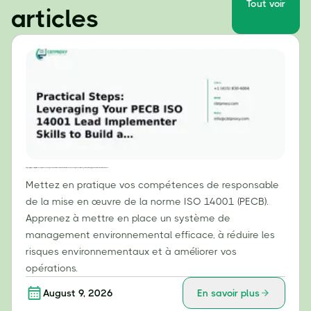
Tout voir
articles
Étapes pratiques : Tirer parti de vos compétences de responsable de la mise en œuvre de la norme ISO 14001 (PECB) pour construire un système de management environnemental (SME) efficace
Mettez en pratique vos compétences de responsable
de la mise en œuvre de la norme ISO 14001 (PECB).
Apprenez à mettre en place un système de
management environnemental efficace, à réduire les
risques environnementaux et à améliorer vos
opérations.
August 9, 2026
En savoir plus