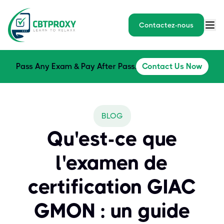
Contactez-nous
Pass Any Exam & Pay After Pass.
Contact Us Now
BLOG
Qu'est-ce que
l'examen de
certification GIAC
GMON : un guide