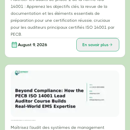
14001 : Apprenez les objectifs clés, la revue de la
documentation et les éléments essentiels de
préparation pour une certification réussie, cruciaux
pour les auditeurs principaux certifiés ISO 14001 par
PECB.
August 9, 2026
En savoir plus
Au-delà de la conformité : comment la formation d’auditeur principal ISO 14001 du PECB permet d’acquérir une expertise concrète en matière de SME
Maîtrisez l'audit des systèmes de management