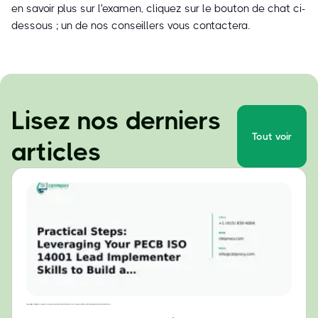
en savoir plus sur l'examen, cliquez sur le bouton de chat ci-
dessous ; un de nos conseillers vous contactera.
Lisez nos derniers
Tout voir
articles
Étapes pratiques : Tirer parti de vos compétences de responsable de la mise en œuvre de la norme ISO 14001 (PECB) pour construire un système de management environnemental (SME) efficace