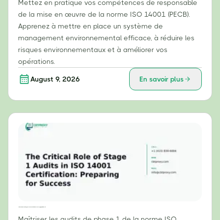
Mettez en pratique vos compétences de responsable
de la mise en œuvre de la norme ISO 14001 (PECB).
Apprenez à mettre en place un système de
management environnemental efficace, à réduire les
risques environnementaux et à améliorer vos
opérations.
August 9, 2026
En savoir plus
Le rôle crucial des audits de phase 1 dans la certification ISO 14001 : se préparer à la réussite
Maîtriser les audits de phase 1 de la norme ISO