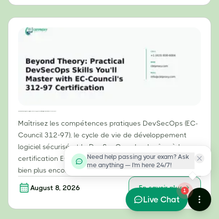
Au-delà de la théorie : compétences pratiques en DevSecOps que vous maîtriserez grâce à la certification 312-97 d’EC-Council
Maîtrisez les compétences pratiques DevSecOps (EC-
Council 312-97), le cycle de vie de développement
logiciel sécurisé et le DevSecOps cloud grâce à la
Need help passing your exam? Ask
certification ECDE. Apprenez à utiliser Keywhiz CLI et
me anything — I'm here 24/7!
bien plus encore.
August 8, 2026
En savoir plus
1
Live Chat