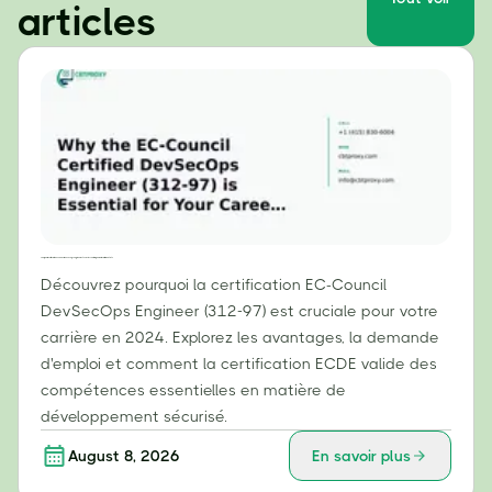
articles
Pourquoi la certification EC-Council DevSecOps Engineer (312-97) est essentielle pour votre carrière en 2024
Découvrez pourquoi la certification EC-Council
DevSecOps Engineer (312-97) est cruciale pour votre
carrière en 2024. Explorez les avantages, la demande
d'emploi et comment la certification ECDE valide des
compétences essentielles en matière de
développement sécurisé.
August 8, 2026
En savoir plus