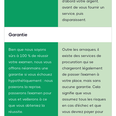
d'abord votre argent,
avant de vous fournir un
service, puis
disparaissent.
Garantie
Bien que nous soyons
Outre les arnaques, il
sûrs à 100 % de réussir
existe des services de
votre examen, nous vous
procuration qui se
offrons néanmoins une
chargeront légalement
garantie si vous échouez
de passer l'examen à
hypothétiquement : nous
votre place, mais sans
paierons la reprise,
aucune garantie. Cela
passerons l'examen pour
signifie que vous
vous et veillerons à ce
assumez tous les risques
que vous obteniez la
en cas d'échec et que
réussite.
vous devrez payer pour