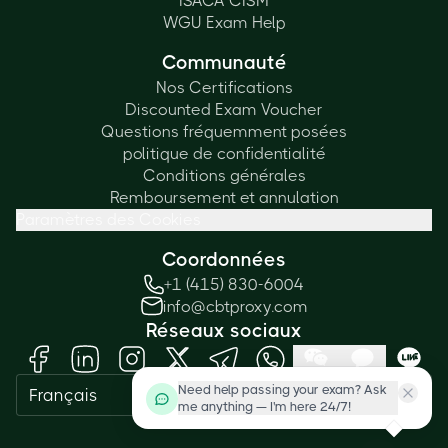
ISACA CISM
WGU Exam Help
Communauté
Nos Certifications
Discounted Exam Voucher
Questions fréquemment posées
politique de confidentialité
Conditions générales
Remboursement et annulation
Paramètres des Cookies
Coordonnées
+1 (415) 830-6004
info@cbtproxy.com
Réseaux sociaux
Need help passing your exam? Ask
Français
me anything — I'm here 24/7!