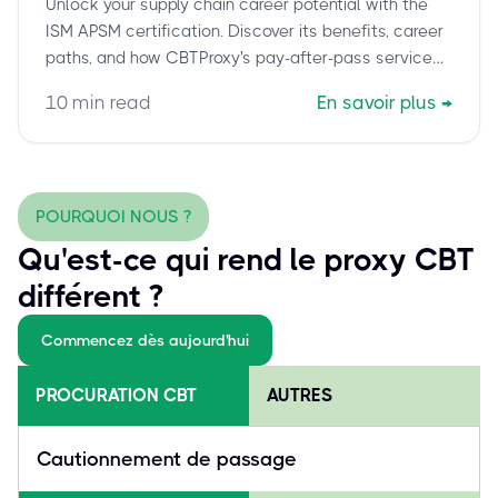
Unlock your supply chain career potential with the
(APSM) Certification and Career
ISM APSM certification. Discover its benefits, career
Growth
paths, and how CBTProxy's pay-after-pass service
ensures your exam success.
10
min read
En savoir plus
→
POURQUOI NOUS ?
Qu'est-ce qui rend le proxy CBT
différent ?
Commencez dès aujourd'hui
PROCURATION CBT
AUTRES
Cautionnement de passage