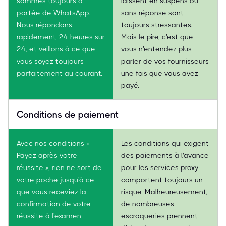
sommes toujours à
laissent en suspens ou
portée de WhatsApp.
sans réponse sont
Nous répondons
toujours stressantes.
rapidement, 24 heures sur
Mais le pire, c'est que
24, et veillons à ce que
vous n'entendez plus
vous soyez toujours
parler de vos fournisseurs
parfaitement au courant.
une fois que vous avez
payé.
Conditions de paiement
Avec nos conditions «
Les conditions qui exigent
Payez après votre
des paiements à l'avance
réussite », rien ne sort de
pour les services proxy
votre poche jusqu'à ce
comportent toujours un
que vous receviez la
risque. Malheureusement,
confirmation de votre
de nombreuses
réussite à l'examen.
escroqueries prennent