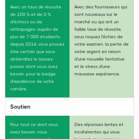
Avec un taux de réussite
Avec des fournisseurs qui
de 100 % et de 0 %
sont nouveaux sur le
d'échecs ou de
marché ou qui ont un
rattrapages, auprès de
faible taux de réussite,
plus de 7 000 étudiants
vous risquez l'échec de
depuis 2016, vous pouvez
votre examen, la perte de
être certain que vous
votre argent en raison
obtiendrez le laissez-
d'une nouvelle tentative
passer dont vous avez
et le stress d'une
besoin, pour le badge
mauvaise expérience.
d'excellence de votre
carrière.
Soutien
Pour tout ce dont vous
Des réponses lentes et
avez besoin, nous
incohérentes qui vous