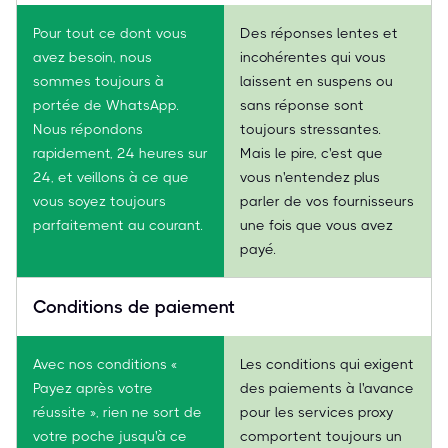
Pour tout ce dont vous
Des réponses lentes et
avez besoin, nous
incohérentes qui vous
sommes toujours à
laissent en suspens ou
portée de WhatsApp.
sans réponse sont
Nous répondons
toujours stressantes.
rapidement, 24 heures sur
Mais le pire, c'est que
24, et veillons à ce que
vous n'entendez plus
vous soyez toujours
parler de vos fournisseurs
parfaitement au courant.
une fois que vous avez
payé.
Conditions de paiement
Avec nos conditions «
Les conditions qui exigent
Payez après votre
des paiements à l'avance
réussite », rien ne sort de
pour les services proxy
votre poche jusqu'à ce
comportent toujours un