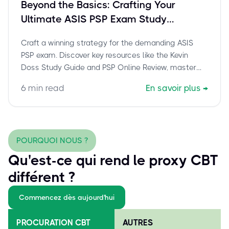
Beyond the Basics: Crafting Your
Ultimate ASIS PSP Exam Study
Strategy
Craft a winning strategy for the demanding ASIS
PSP exam. Discover key resources like the Kevin
Doss Study Guide and PSP Online Review, master
essential reference materials, and learn how to build
6
min read
En savoir plus
→
a personalized study plan to achieve your Physical
Security Professional certification.
POURQUOI NOUS ?
Qu'est-ce qui rend le proxy CBT
différent ?
Commencez dès aujourd'hui
PROCURATION CBT
AUTRES