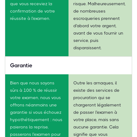
que vous receviez la
risque. Malheureusement,
confirmation de votre
de nombreuses
réussite à l'examen.
escroqueries prennent
d'abord votre argent,
avant de vous fournir un
service, puis
disparaissent.
Garantie
Bien que nous soyons
Outre les arnaques, il
sûrs à 100 % de réussir
existe des services de
votre examen, nous vous
procuration qui se
offrons néanmoins une
chargeront légalement
garantie si vous échouez
de passer l'examen à
hypothétiquement : nous
votre place, mais sans
paierons la reprise,
aucune garantie. Cela
passerons l'examen pour
signifie que vous