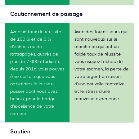
Cautionnement de passage
Avec un taux de réussite
Avec des fournisseurs qui
de 100 % et de 0 %
sont nouveaux sur le
d'échecs ou de
marché ou qui ont un
rattrapages, auprès de
faible taux de réussite,
plus de 7 000 étudiants
vous risquez l'échec de
depuis 2016, vous pouvez
votre examen, la perte de
être certain que vous
votre argent en raison
obtiendrez le laissez-
d'une nouvelle tentative
passer dont vous avez
et le stress d'une
besoin, pour le badge
mauvaise expérience.
d'excellence de votre
carrière.
Soutien