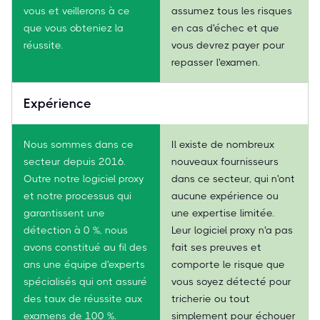
vous et veillerons à ce
assumez tous les risques
que vous obteniez la
en cas d'échec et que
réussite.
vous devrez payer pour
repasser l'examen.
Expérience
Nous sommes dans ce
Il existe de nombreux
secteur depuis 2016.
nouveaux fournisseurs
Outre notre logiciel proxy
dans ce secteur, qui n'ont
et notre processus qui
aucune expérience ou
garantissent une
une expertise limitée.
détection à 0 %, nous
Leur logiciel proxy n'a pas
avons constitué au fil des
fait ses preuves et
ans une équipe d'experts
comporte le risque que
spécialisés qui ont assuré
vous soyez détecté pour
des taux de réussite aux
tricherie ou tout
examens de 100 %.
simplement pour échouer