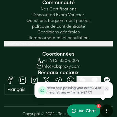
Communauté
Nos Certifications
Discounted Exam Voucher
Questions fréquemment posées
politique de confidentialité
Conditions générales
Remboursement et annulation
Paramètres des Cookies
Coordonnées
+1 (415) 830-6004
info@cbtproxy.com
Réseaux sociaux
Need help passing your exam? Ask
Français
me anything — I'm here 24/7!
1
Live Chat
Copyright © 2024 - Tous droits réservés.