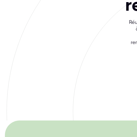
r
Réu
re