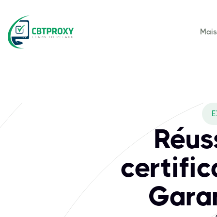
Mai
What exams does C
Certnexus est un fournisseur de premier plan de certificati
E
Réus
certific
Garan