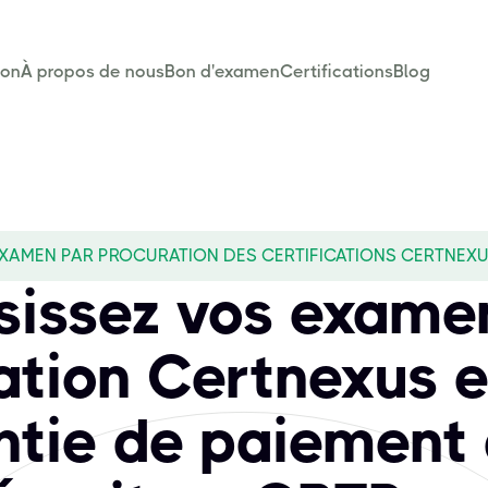
son
À propos de nous
Bon d'examen
Certifications
Blog
BTPROXY cover for
ons informatiques indépendantes des fournisseurs, reconnues
XAMEN PAR PROCURATION DES CERTIFICATIONS CERTNEX
sissez vos exame
ation Certnexus e
tie de paiement