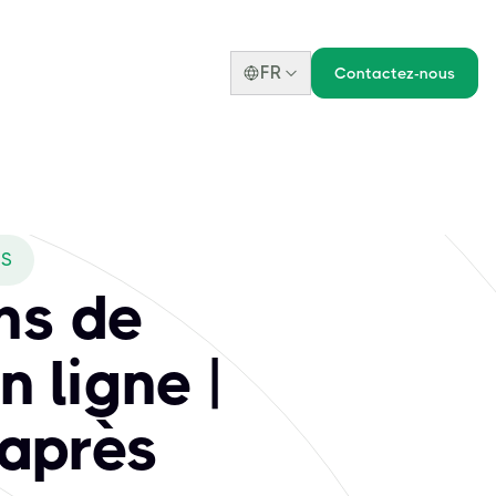
FR
Contactez-nous
 Examen par procu
 pour leurs compétences essentielles dans les technologies 
US
ns de
n ligne |
 après