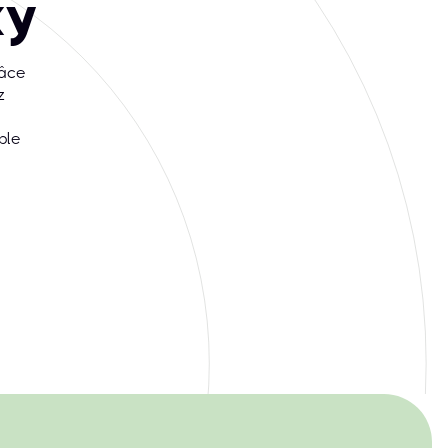
xy
râce
z
ble