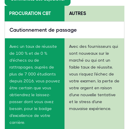
PROCURATION CBT
AUTRES
Cautionnement de passage
Avec un taux de réussite
Avec des fournisseurs qui
de 100 % et de 0 %
sont nouveaux sur le
d'échecs ou de
marché ou qui ont un
rattrapages, auprès de
faible taux de réussite,
plus de 7 000 étudiants
vous risquez l'échec de
depuis 2016, vous pouvez
votre examen, la perte de
être certain que vous
votre argent en raison
obtiendrez le laissez-
d'une nouvelle tentative
passer dont vous avez
et le stress d'une
besoin, pour le badge
mauvaise expérience.
d'excellence de votre
carrière.