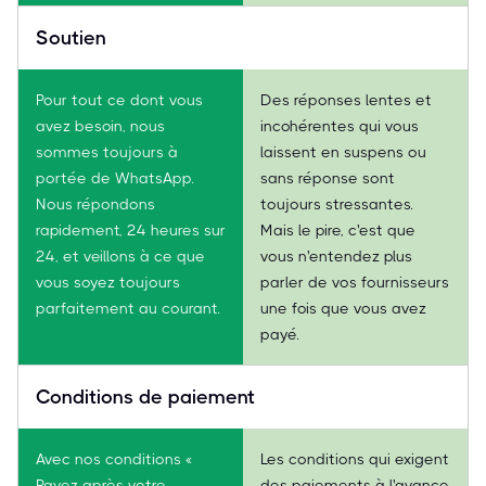
Soutien
Pour tout ce dont vous
Des réponses lentes et
avez besoin, nous
incohérentes qui vous
sommes toujours à
laissent en suspens ou
portée de WhatsApp.
sans réponse sont
Nous répondons
toujours stressantes.
rapidement, 24 heures sur
Mais le pire, c'est que
24, et veillons à ce que
vous n'entendez plus
vous soyez toujours
parler de vos fournisseurs
parfaitement au courant.
une fois que vous avez
payé.
Conditions de paiement
Avec nos conditions «
Les conditions qui exigent
Payez après votre
des paiements à l'avance