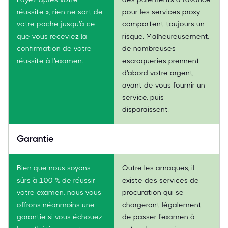
réussite », rien ne sort de
pour les services proxy
votre poche jusqu'à ce
comportent toujours un
que vous receviez la
risque. Malheureusement,
confirmation de votre
de nombreuses
réussite à l'examen.
escroqueries prennent
d'abord votre argent,
avant de vous fournir un
service, puis
disparaissent.
Garantie
Bien que nous soyons
Outre les arnaques, il
sûrs à 100 % de réussir
existe des services de
votre examen, nous vous
procuration qui se
offrons néanmoins une
chargeront légalement
garantie si vous échouez
de passer l'examen à