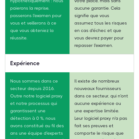
hypothétiquement : nous
votre place, mais sans
paierons la reprise,
aucune garantie. Cela
passerons l'examen pour
signifie que vous
vous et veillerons à ce
assumez tous les risques
que vous obteniez la
en cas d'échec et que
réussite.
vous devrez payer pour
repasser l'examen.
Expérience
Nous sommes dans ce
Il existe de nombreux
secteur depuis 2016.
nouveaux fournisseurs
Outre notre logiciel proxy
dans ce secteur, qui n'ont
et notre processus qui
aucune expérience ou
garantissent une
une expertise limitée.
détection à 0 %, nous
Leur logiciel proxy n'a pas
avons constitué au fil des
fait ses preuves et
ans une équipe d'experts
comporte le risque que