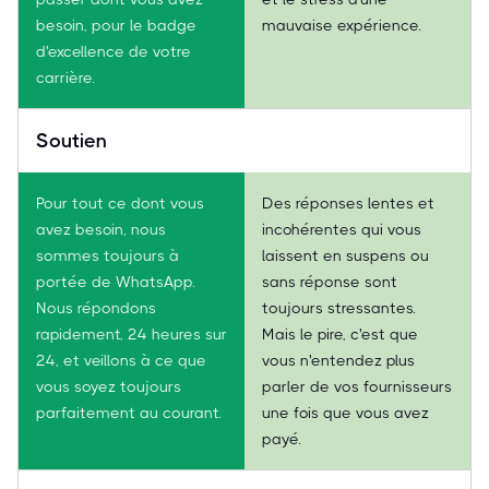
besoin, pour le badge
mauvaise expérience.
d'excellence de votre
carrière.
Soutien
Pour tout ce dont vous
Des réponses lentes et
avez besoin, nous
incohérentes qui vous
sommes toujours à
laissent en suspens ou
portée de WhatsApp.
sans réponse sont
Nous répondons
toujours stressantes.
rapidement, 24 heures sur
Mais le pire, c'est que
24, et veillons à ce que
vous n'entendez plus
vous soyez toujours
parler de vos fournisseurs
parfaitement au courant.
une fois que vous avez
payé.