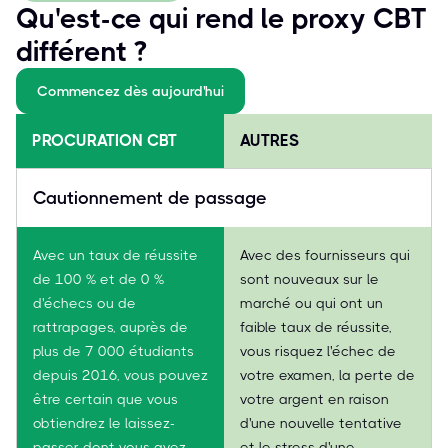
Qu'est-ce qui rend le proxy CBT
différent ?
Commencez dès aujourd'hui
PROCURATION CBT
AUTRES
Cautionnement de passage
Avec un taux de réussite
Avec des fournisseurs qui
de 100 % et de 0 %
sont nouveaux sur le
d'échecs ou de
marché ou qui ont un
rattrapages, auprès de
faible taux de réussite,
plus de 7 000 étudiants
vous risquez l'échec de
depuis 2016, vous pouvez
votre examen, la perte de
être certain que vous
votre argent en raison
obtiendrez le laissez-
d'une nouvelle tentative
passer dont vous avez
et le stress d'une