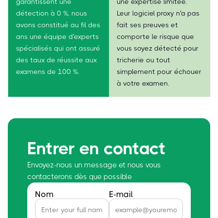
garantissent une
une expertise limitée.
détection à 0 %, nous
Leur logiciel proxy n'a pas
avons constitué au fil des
fait ses preuves et
ans une équipe d'experts
comporte le risque que
spécialisés qui ont assuré
vous soyez détecté pour
des taux de réussite aux
tricherie ou tout
examens de 100 %.
simplement pour échouer
à votre examen.
Entrer en contact
Envoyez-nous un message et nous vous
contacterons dès que possible
Nom
E-mail