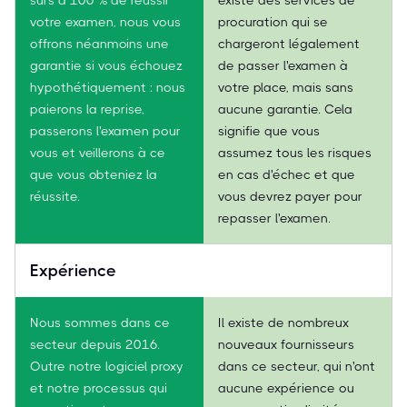
votre examen, nous vous
procuration qui se
offrons néanmoins une
chargeront légalement
garantie si vous échouez
de passer l'examen à
hypothétiquement : nous
votre place, mais sans
paierons la reprise,
aucune garantie. Cela
passerons l'examen pour
signifie que vous
vous et veillerons à ce
assumez tous les risques
que vous obteniez la
en cas d'échec et que
réussite.
vous devrez payer pour
repasser l'examen.
Expérience
Nous sommes dans ce
Il existe de nombreux
secteur depuis 2016.
nouveaux fournisseurs
Outre notre logiciel proxy
dans ce secteur, qui n'ont
et notre processus qui
aucune expérience ou