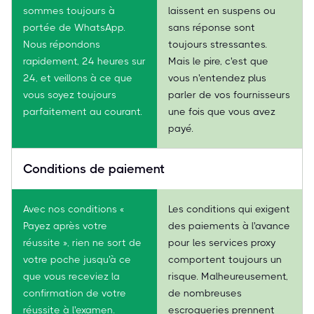
sommes toujours à
laissent en suspens ou
portée de WhatsApp.
sans réponse sont
Nous répondons
toujours stressantes.
rapidement, 24 heures sur
Mais le pire, c'est que
24, et veillons à ce que
vous n'entendez plus
vous soyez toujours
parler de vos fournisseurs
parfaitement au courant.
une fois que vous avez
payé.
Conditions de paiement
Avec nos conditions «
Les conditions qui exigent
Payez après votre
des paiements à l'avance
réussite », rien ne sort de
pour les services proxy
votre poche jusqu'à ce
comportent toujours un
que vous receviez la
risque. Malheureusement,
confirmation de votre
de nombreuses
réussite à l'examen.
escroqueries prennent