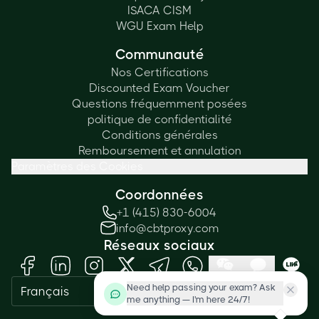
ISACA CISM
WGU Exam Help
Communauté
Nos Certifications
Discounted Exam Voucher
Questions fréquemment posées
politique de confidentialité
Conditions générales
Remboursement et annulation
Paramètres des Cookies
Coordonnées
+1 (415) 830-6004
info@cbtproxy.com
Réseaux sociaux
Need help passing your exam? Ask
Français
me anything — I'm here 24/7!