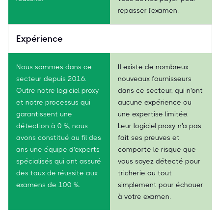
repasser l'examen.
Expérience
Nous sommes dans ce
Il existe de nombreux
secteur depuis 2016.
nouveaux fournisseurs
Outre notre logiciel proxy
dans ce secteur, qui n'ont
et notre processus qui
aucune expérience ou
garantissent une
une expertise limitée.
détection à 0 %, nous
Leur logiciel proxy n'a pas
avons constitué au fil des
fait ses preuves et
ans une équipe d'experts
comporte le risque que
spécialisés qui ont assuré
vous soyez détecté pour
des taux de réussite aux
tricherie ou tout
examens de 100 %.
simplement pour échouer
à votre examen.