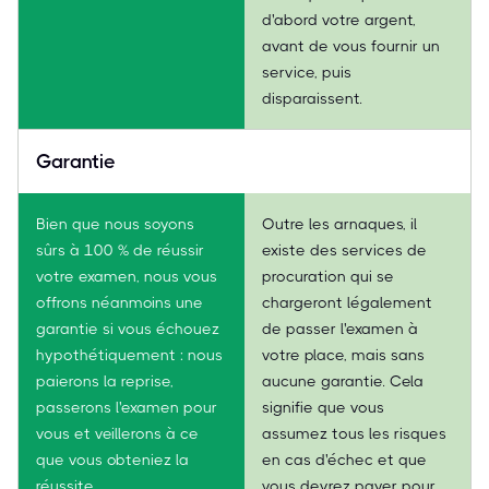
d'abord votre argent,
avant de vous fournir un
service, puis
disparaissent.
Garantie
Bien que nous soyons
Outre les arnaques, il
sûrs à 100 % de réussir
existe des services de
votre examen, nous vous
procuration qui se
offrons néanmoins une
chargeront légalement
garantie si vous échouez
de passer l'examen à
hypothétiquement : nous
votre place, mais sans
paierons la reprise,
aucune garantie. Cela
passerons l'examen pour
signifie que vous
vous et veillerons à ce
assumez tous les risques
que vous obteniez la
en cas d'échec et que
réussite.
vous devrez payer pour