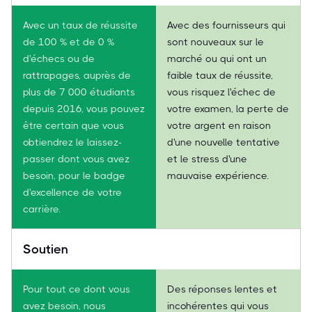
Avec un taux de réussite
Avec des fournisseurs qui
de 100 % et de 0 %
sont nouveaux sur le
d'échecs ou de
marché ou qui ont un
rattrapages, auprès de
faible taux de réussite,
plus de 7 000 étudiants
vous risquez l'échec de
depuis 2016, vous pouvez
votre examen, la perte de
être certain que vous
votre argent en raison
obtiendrez le laissez-
d'une nouvelle tentative
passer dont vous avez
et le stress d'une
besoin, pour le badge
mauvaise expérience.
d'excellence de votre
carrière.
Soutien
Pour tout ce dont vous
Des réponses lentes et
avez besoin, nous
incohérentes qui vous