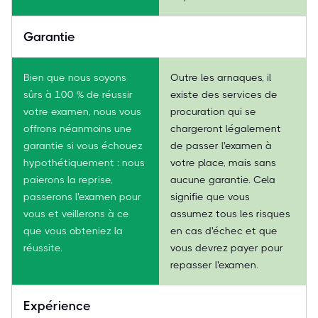
Garantie
Bien que nous soyons
Outre les arnaques, il
sûrs à 100 % de réussir
existe des services de
votre examen, nous vous
procuration qui se
offrons néanmoins une
chargeront légalement
garantie si vous échouez
de passer l'examen à
hypothétiquement : nous
votre place, mais sans
paierons la reprise,
aucune garantie. Cela
passerons l'examen pour
signifie que vous
vous et veillerons à ce
assumez tous les risques
que vous obteniez la
en cas d'échec et que
réussite.
vous devrez payer pour
repasser l'examen.
Expérience