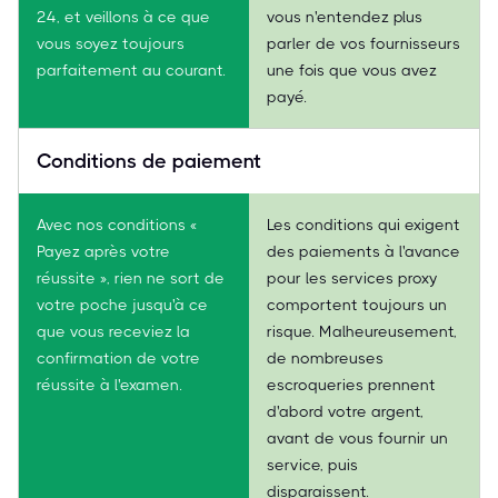
24, et veillons à ce que
vous n'entendez plus
vous soyez toujours
parler de vos fournisseurs
parfaitement au courant.
une fois que vous avez
payé.
Conditions de paiement
Avec nos conditions «
Les conditions qui exigent
Payez après votre
des paiements à l'avance
réussite », rien ne sort de
pour les services proxy
votre poche jusqu'à ce
comportent toujours un
que vous receviez la
risque. Malheureusement,
confirmation de votre
de nombreuses
réussite à l'examen.
escroqueries prennent
d'abord votre argent,
avant de vous fournir un
service, puis
disparaissent.