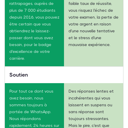
rattrapages, auprès de
faible taux de réussite,
plus de 7 000 étudiants
vous risquez l'échec de
depuis 2016, vous pouvez
votre examen, la perte de
être certain que vous
votre argent en raison
obtiendrez le laissez-
d'une nouvelle tentative
passer dont vous avez
et le stress d'une
besoin, pour le badge
mauvaise expérience.
d'excellence de votre
carrière.
Soutien
Pour tout ce dont vous
Des réponses lentes et
avez besoin, nous
incohérentes qui vous
sommes toujours à
laissent en suspens ou
portée de WhatsApp.
sans réponse sont
Nous répondons
toujours stressantes.
rapidement, 24 heures sur
Mais le pire, c'est que