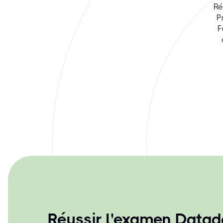
Ré
P
F
Réussir l'examen Datad