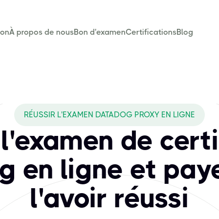
son
À propos de nous
Bon d'examen
Certifications
Blog
BTPROXY cover for
urité cloud qui aide les entreprises à obtenir une visibilit
RÉUSSIR L'EXAMEN DATADOG PROXY EN LIGNE
 l'examen de certi
 en ligne et pay
l'avoir réussi