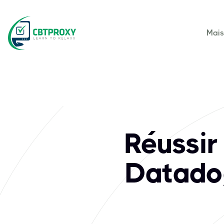
Mai
What exams does C
Datadog est une plateforme leader de surveillance et de séc
Réussir
Datadog