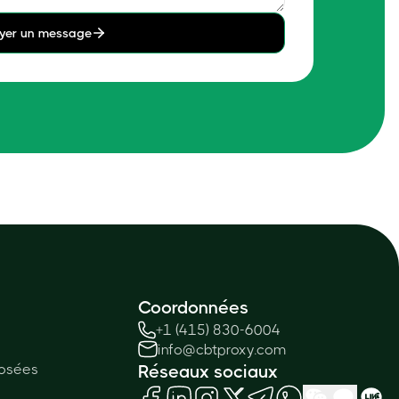
yer un message
Coordonnées
+1 (415) 830-6004
info@cbtproxy.com
osées
Réseaux sociaux
é