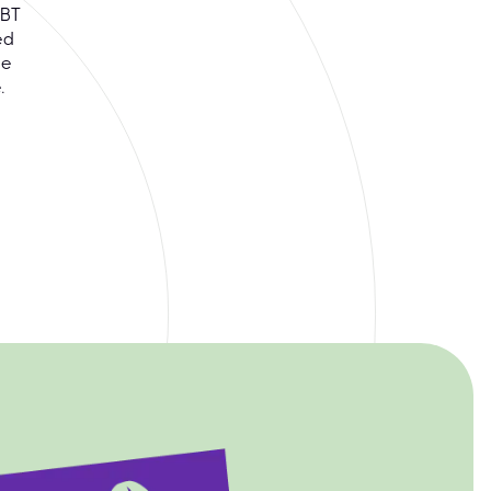
CBT
ed
de
.