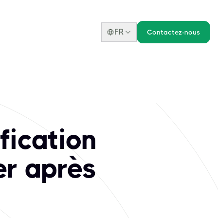
FR
Contactez-nous
 Réussir l'examen
é complète sur leur infrastructure informatique et leurs app
fication
er après