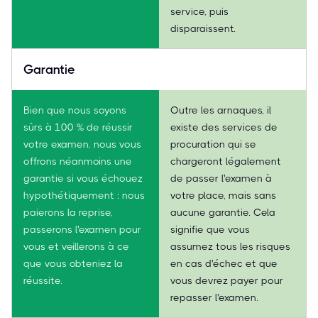
service, puis
disparaissent.
Garantie
Bien que nous soyons
Outre les arnaques, il
sûrs à 100 % de réussir
existe des services de
votre examen, nous vous
procuration qui se
offrons néanmoins une
chargeront légalement
garantie si vous échouez
de passer l'examen à
hypothétiquement : nous
votre place, mais sans
paierons la reprise,
aucune garantie. Cela
passerons l'examen pour
signifie que vous
vous et veillerons à ce
assumez tous les risques
que vous obteniez la
en cas d'échec et que
réussite.
vous devrez payer pour
repasser l'examen.