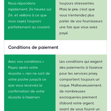
Nous répondons
toujours stressantes.
rapidement, 24 heures sur
Mais le pire, c'est que
24, et veillons à ce que
vous n'entendez plus
vous soyez toujours
parler de vos fournisseurs
parfaitement au courant.
une fois que vous avez
payé.
Conditions de paiement
Avec nos conditions «
Les conditions qui exigent
Payez après votre
des paiements à l'avance
réussite », rien ne sort de
pour les services proxy
votre poche jusqu'à ce
comportent toujours un
que vous receviez la
risque. Malheureusement,
confirmation de votre
de nombreuses
réussite à l'examen.
escroqueries prennent
d'abord votre argent,
avant de vous fournir un