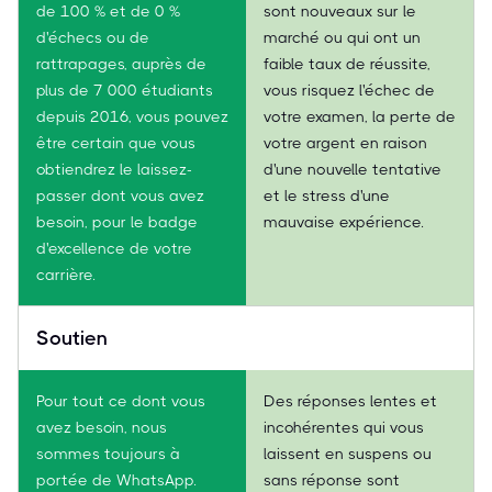
de 100 % et de 0 %
sont nouveaux sur le
d'échecs ou de
marché ou qui ont un
rattrapages, auprès de
faible taux de réussite,
plus de 7 000 étudiants
vous risquez l'échec de
depuis 2016, vous pouvez
votre examen, la perte de
être certain que vous
votre argent en raison
obtiendrez le laissez-
d'une nouvelle tentative
passer dont vous avez
et le stress d'une
besoin, pour le badge
mauvaise expérience.
d'excellence de votre
carrière.
Soutien
Pour tout ce dont vous
Des réponses lentes et
avez besoin, nous
incohérentes qui vous
sommes toujours à
laissent en suspens ou
portée de WhatsApp.
sans réponse sont