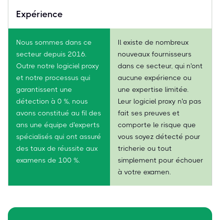
Expérience
Nous sommes dans ce
Il existe de nombreux
secteur depuis 2016.
nouveaux fournisseurs
Outre notre logiciel proxy
dans ce secteur, qui n'ont
et notre processus qui
aucune expérience ou
garantissent une
une expertise limitée.
détection à 0 %, nous
Leur logiciel proxy n'a pas
avons constitué au fil des
fait ses preuves et
ans une équipe d'experts
comporte le risque que
spécialisés qui ont assuré
vous soyez détecté pour
des taux de réussite aux
tricherie ou tout
examens de 100 %.
simplement pour échouer
à votre examen.