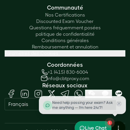
Communauté
Nos Certifications
Discounted Exam Voucher
Questions fréquemment posées
politique de confidentialité
Conditions générales
Remboursement et annulation
Paramètres des Cookies
Coordonnées
+1 (415) 830-6004
info@cbtproxy.com
Réseaux sociaux
Need help passing your exam? Ask
Français
me anything — I'm here 24/7!
1
Live Chat