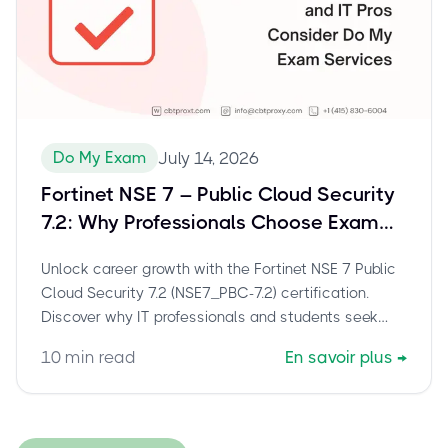
Do My Exam
July 14, 2026
Fortinet NSE 7 – Public Cloud Security
7.2: Why Professionals Choose Exam
Assistance for NSE7_PBC-7.2
Unlock career growth with the Fortinet NSE 7 Public
Cloud Security 7.2 (NSE7_PBC-7.2) certification.
Discover why IT professionals and students seek
exam assistance to overcome challenges and
10
min read
En savoir plus
→
secure this vital cloud security credential efficiently.