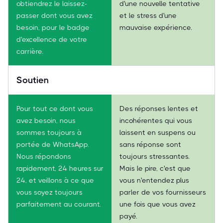
obtiendrez le laissez-
d'une nouvelle tentative
passer dont vous avez
et le stress d'une
besoin, pour le badge
mauvaise expérience.
d'excellence de votre
carrière.
Soutien
Pour tout ce dont vous
Des réponses lentes et
avez besoin, nous
incohérentes qui vous
sommes toujours à
laissent en suspens ou
portée de WhatsApp.
sans réponse sont
Nous répondons
toujours stressantes.
rapidement, 24 heures sur
Mais le pire, c'est que
24, et veillons à ce que
vous n'entendez plus
vous soyez toujours
parler de vos fournisseurs
parfaitement au courant.
une fois que vous avez
payé.