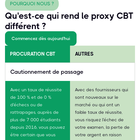
POURQUOI NOUS ?
Qu'est-ce qui rend le proxy CBT
différent ?
Commencez dès aujourd'hui
PROCURATION CBT
AUTRES
Cautionnement de passage
Avec un taux de réussite
Avec des fournisseurs qui
de 100 % et de 0 %
sont nouveaux sur le
d'échecs ou de
marché ou qui ont un
rattrapages, auprès de
faible taux de réussite,
plus de 7 000 étudiants
vous risquez l'échec de
depuis 2016, vous pouvez
votre examen, la perte de
être certain que vous
votre argent en raison