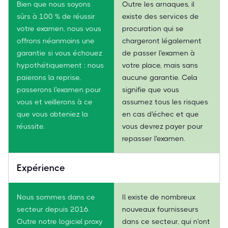
Bien que nous soyons
Outre les arnaques, il
sûrs à 100 % de réussir
existe des services de
votre examen, nous vous
procuration qui se
offrons néanmoins une
chargeront légalement
garantie si vous échouez
de passer l'examen à
hypothétiquement : nous
votre place, mais sans
paierons la reprise,
aucune garantie. Cela
passerons l'examen pour
signifie que vous
vous et veillerons à ce
assumez tous les risques
que vous obteniez la
en cas d'échec et que
réussite.
vous devrez payer pour
repasser l'examen.
Expérience
Nous sommes dans ce
Il existe de nombreux
secteur depuis 2016.
nouveaux fournisseurs
Outre notre logiciel proxy
dans ce secteur, qui n'ont