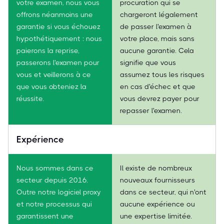
votre examen, nous vous
procuration qui se
offrons néanmoins une
chargeront légalement
garantie si vous échouez
de passer l'examen à
hypothétiquement : nous
votre place, mais sans
paierons la reprise,
aucune garantie. Cela
passerons l'examen pour
signifie que vous
vous et veillerons à ce
assumez tous les risques
que vous obteniez la
en cas d'échec et que
réussite.
vous devrez payer pour
repasser l'examen.
Expérience
Nous sommes dans ce
Il existe de nombreux
secteur depuis 2016.
nouveaux fournisseurs
Outre notre logiciel proxy
dans ce secteur, qui n'ont
et notre processus qui
aucune expérience ou
garantissent une
une expertise limitée.