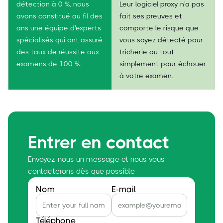
détection à 0 %, nous
Leur logiciel proxy n'a pas
avons constitué au fil des
fait ses preuves et
ans une équipe d'experts
comporte le risque que
spécialisés qui ont assuré
vous soyez détecté pour
des taux de réussite aux
tricherie ou tout
examens de 100 %.
simplement pour échouer
à votre examen.
Entrer en contact
Envoyez-nous un message et nous vous
contacterons dès que possible
Nom
E-mail
Téléphone