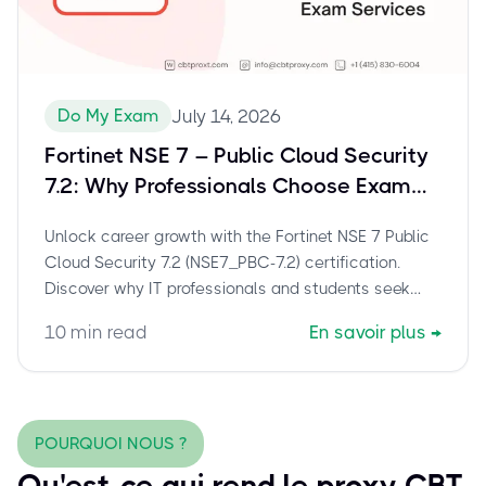
Do My Exam
July 14, 2026
Fortinet NSE 7 – Public Cloud Security
7.2: Why Professionals Choose Exam
Assistance for NSE7_PBC-7.2
Unlock career growth with the Fortinet NSE 7 Public
Cloud Security 7.2 (NSE7_PBC-7.2) certification.
Discover why IT professionals and students seek
exam assistance to overcome challenges and
10
min read
En savoir plus
→
secure this vital cloud security credential efficiently.
POURQUOI NOUS ?
Qu'est-ce qui rend le proxy CBT