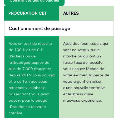
Commencez dès aujourd'hui
PROCURATION CBT
AUTRES
Cautionnement de passage
Avec un taux de réussite
Avec des fournisseurs qui
de 100 % et de 0 %
sont nouveaux sur le
d'échecs ou de
marché ou qui ont un
rattrapages, auprès de
faible taux de réussite,
plus de 7 000 étudiants
vous risquez l'échec de
depuis 2016, vous pouvez
votre examen, la perte de
être certain que vous
votre argent en raison
obtiendrez le laissez-
d'une nouvelle tentative
passer dont vous avez
et le stress d'une
besoin, pour le badge
mauvaise expérience.
d'excellence de votre
carrière.