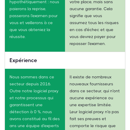
hypothétiquement : nous
votre place, mais sans
paierons la reprise,
aucune garantie. Cela
passerons l'examen pour
signifie que vous
vous et veillerons à ce
assumez tous les risques
que vous obteniez la
en cas d'échec et que
réussite.
vous devrez payer pour
repasser l'examen.
Expérience
Nous sommes dans ce
Il existe de nombreux
secteur depuis 2016.
nouveaux fournisseurs
Outre notre logiciel proxy
dans ce secteur, qui n'ont
et notre processus qui
aucune expérience ou
garantissent une
une expertise limitée.
détection à 0 %, nous
Leur logiciel proxy n'a pas
avons constitué au fil des
fait ses preuves et
ans une équipe d'experts
comporte le risque que