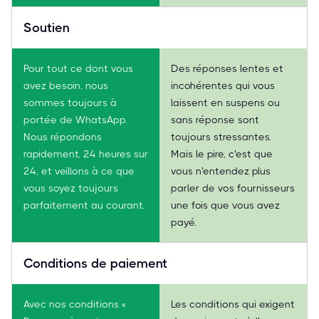
Soutien
Pour tout ce dont vous
Des réponses lentes et
avez besoin, nous
incohérentes qui vous
sommes toujours à
laissent en suspens ou
portée de WhatsApp.
sans réponse sont
Nous répondons
toujours stressantes.
rapidement, 24 heures sur
Mais le pire, c'est que
24, et veillons à ce que
vous n'entendez plus
vous soyez toujours
parler de vos fournisseurs
parfaitement au courant.
une fois que vous avez
payé.
Conditions de paiement
Avec nos conditions «
Les conditions qui exigent