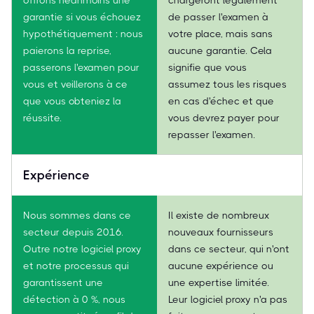
garantie si vous échouez
de passer l'examen à
hypothétiquement : nous
votre place, mais sans
paierons la reprise,
aucune garantie. Cela
passerons l'examen pour
signifie que vous
vous et veillerons à ce
assumez tous les risques
que vous obteniez la
en cas d'échec et que
réussite.
vous devrez payer pour
repasser l'examen.
Expérience
Nous sommes dans ce
Il existe de nombreux
secteur depuis 2016.
nouveaux fournisseurs
Outre notre logiciel proxy
dans ce secteur, qui n'ont
et notre processus qui
aucune expérience ou
garantissent une
une expertise limitée.
détection à 0 %, nous
Leur logiciel proxy n'a pas