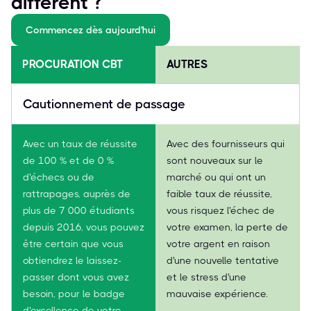
différent ?
Commencez dès aujourd'hui
PROCURATION CBT
AUTRES
Cautionnement de passage
Avec un taux de réussite
Avec des fournisseurs qui
de 100 % et de 0 %
sont nouveaux sur le
d'échecs ou de
marché ou qui ont un
rattrapages, auprès de
faible taux de réussite,
plus de 7 000 étudiants
vous risquez l'échec de
depuis 2016, vous pouvez
votre examen, la perte de
être certain que vous
votre argent en raison
obtiendrez le laissez-
d'une nouvelle tentative
passer dont vous avez
et le stress d'une
besoin, pour le badge
mauvaise expérience.
d'excellence de votre