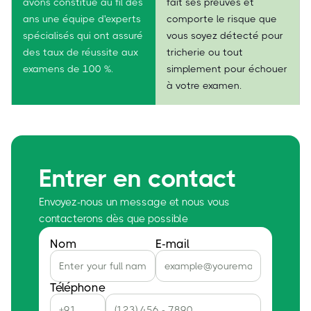
avons constitué au fil des
fait ses preuves et
ans une équipe d'experts
comporte le risque que
spécialisés qui ont assuré
vous soyez détecté pour
des taux de réussite aux
tricherie ou tout
examens de 100 %.
simplement pour échouer
à votre examen.
Entrer en contact
Envoyez-nous un message et nous vous
contacterons dès que possible
Nom
E-mail
Téléphone