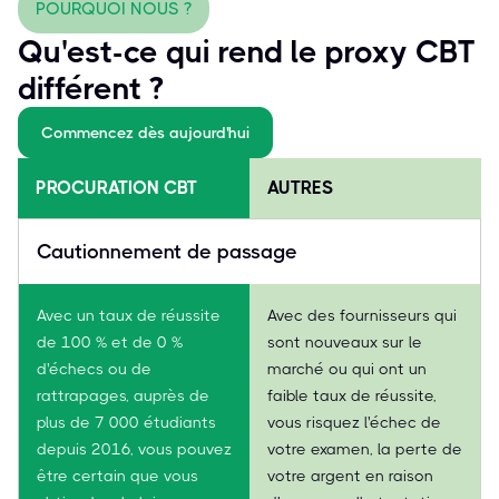
POURQUOI NOUS ?
Qu'est-ce qui rend le proxy CBT
différent ?
Commencez dès aujourd'hui
PROCURATION CBT
AUTRES
Cautionnement de passage
Avec un taux de réussite
Avec des fournisseurs qui
de 100 % et de 0 %
sont nouveaux sur le
d'échecs ou de
marché ou qui ont un
rattrapages, auprès de
faible taux de réussite,
plus de 7 000 étudiants
vous risquez l'échec de
depuis 2016, vous pouvez
votre examen, la perte de
être certain que vous
votre argent en raison