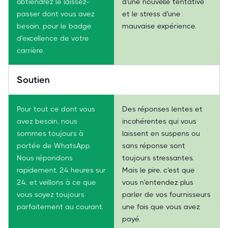
obtiendrez le laissez-
d'une nouvelle tentative
passer dont vous avez
et le stress d'une
besoin, pour le badge
mauvaise expérience.
d'excellence de votre
carrière.
Soutien
Pour tout ce dont vous
Des réponses lentes et
avez besoin, nous
incohérentes qui vous
sommes toujours à
laissent en suspens ou
portée de WhatsApp.
sans réponse sont
Nous répondons
toujours stressantes.
rapidement, 24 heures sur
Mais le pire, c'est que
24, et veillons à ce que
vous n'entendez plus
vous soyez toujours
parler de vos fournisseurs
parfaitement au courant.
une fois que vous avez
payé.