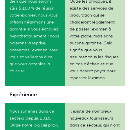
Bien que nous soyons
Outre les arnaques, il
sûrs à 100 % de réussir
existe des services de
votre examen, nous vous
procuration qui se
offrons néanmoins une
chargeront légalement
garantie si vous échouez
de passer l'examen à
hypothétiquement : nous
votre place, mais sans
paierons la reprise,
aucune garantie. Cela
passerons l'examen pour
signifie que vous
vous et veillerons à ce
assumez tous les risques
que vous obteniez la
en cas d'échec et que
réussite.
vous devrez payer pour
repasser l'examen.
Expérience
Nous sommes dans ce
Il existe de nombreux
secteur depuis 2016.
nouveaux fournisseurs
Outre notre logiciel proxy
dans ce secteur, qui n'ont