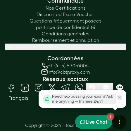
Communauté
Nos Certifications
Discounted Exam Voucher
Questions fréquemment posées
politique de confidentialité
Conditions générales
Remboursement et annulation
Paramètres des Cookies
Coordonnées
+1 (415) 830-6004
info@cbtproxy.com
Réseaux sociaux
Need help passing your exam? Ask
Français
me anything — I'm here 24/7!
1
Live Chat
Copyright © 2024 - Tous droits réservés.