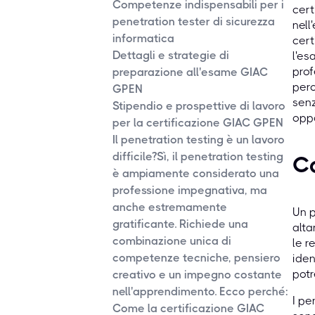
Competenze indispensabili per i
cert
penetration tester di sicurezza
nell
informatica
cert
Dettagli e strategie di
l'es
prof
preparazione all'esame GIAC
perc
GPEN
senz
Stipendio e prospettive di lavoro
oppo
per la certificazione GIAC GPEN
Il penetration testing è un lavoro
difficile?Sì, il penetration testing
Co
è ampiamente considerato una
professione impegnativa, ma
anche estremamente
Un p
gratificante. Richiede una
alta
combinazione unica di
le r
competenze tecniche, pensiero
iden
potr
creativo e un impegno costante
nell'apprendimento. Ecco perché:
I pe
Come la certificazione GIAC