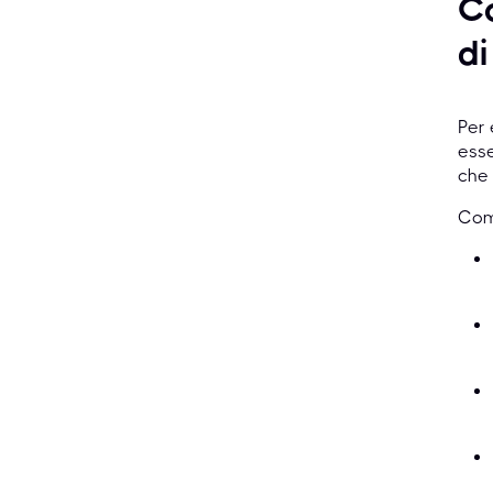
Co
di
Per 
ess
che 
Com