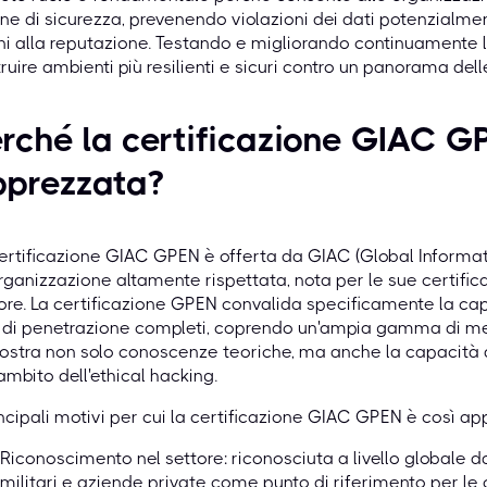
ne di sicurezza, prevenendo violazioni dei dati potenzialmen
i alla reputazione. Testando e migliorando continuamente l
ruire ambienti più resilienti e sicuri contro un panorama del
rché la certificazione GIAC G
pprezzata?
ertificazione GIAC GPEN è offerta da GIAC (Global Informat
rganizzazione altamente rispettata, nota per le sue certificaz
ore. La certificazione GPEN convalida specificamente la cap
t di penetrazione completi, coprendo un'ampia gamma di m
stra non solo conoscenze teoriche, ma anche la capacità d
'ambito dell'ethical hacking.
incipali motivi per cui la certificazione GIAC GPEN è così a
Riconoscimento nel settore: riconosciuta a livello globale 
militari e aziende private come punto di riferimento per le