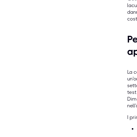
lacu
dann
cost
Pe
a
La c
un'o
sett
tes
Dimo
nell
I pr