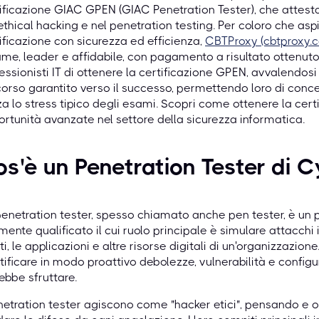
ificazione GIAC GPEN (GIAC Penetration Tester), che atte
'ethical hacking e nel penetration testing. Per coloro che as
ificazione con sicurezza ed efficienza,
CBTProxy (cbtproxy.
ame, leader e affidabile, con pagamento a risultato ottenuto.
essionisti IT di ottenere la certificazione GPEN, avvalendosi
orso garantito verso il successo, permettendo loro di concen
a lo stress tipico degli esami. Scopri come ottenere la ce
rtunità avanzate nel settore della sicurezza informatica.
s'è un Penetration Tester di 
enetration tester, spesso chiamato anche pen tester, è un p
mente qualificato il cui ruolo principale è simulare attacchi 
eti, le applicazioni e altre risorse digitali di un'organizzazio
tificare in modo proattivo debolezze, vulnerabilità e config
ebbe sfruttare.
netration tester agiscono come "hacker etici", pensando e