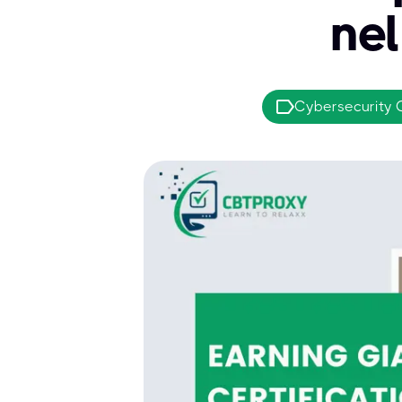
nel
Cybersecurity C