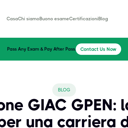
Casa
Chi siamo
Buono esame
Certificazioni
Blog
Pass Any Exam & Pay After Pass.
Contact Us Now
BLOG
ione GIAC GPEN: l
 per una carriera 