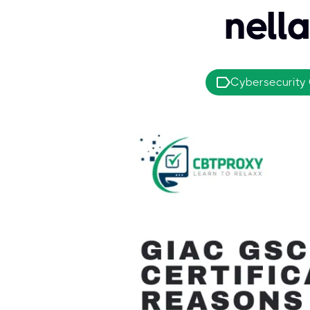
nell
Cybersecurity 