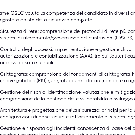
ame GSEC valuta la competenza del candidato in diversi amb
n professionista della sicurezza completo:
Sicurezza di rete: comprensione dei protocolli di rete più comu
sistemi di rilevamento/prevenzione delle intrusioni (IDS/IPS) 
Controllo degli accessi: implementazione e gestione di var
autorizzazione e contabilizzazione (AAA), tra cui l'autenticazi
accessi basato sui ruoli.
Crittografia: comprensione dei fondamenti di crittografia, ha
chiave pubblica (PKI) per proteggere i dati in transito e a rip
Gestione del rischio: identificazione, valutazione e mitigazio
comprensione della gestione delle vulnerabilità e sviluppo di
Architettura e progettazione della sicurezza: principi per la 
configurazioni di base sicure e rafforzamento di sistemi ope
Gestione e risposta agli incidenti: conoscenza di base del ci
incidenti, principi forensi e concetti di disaster recovery.