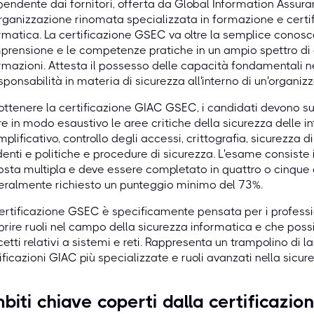
pendente dai fornitori, offerta da Global Information Assura
rganizzazione rinomata specializzata in formazione e certif
rmatica. La certificazione GSEC va oltre la semplice conos
rensione e le competenze pratiche in un ampio spettro di a
rmazioni. Attesta il possesso delle capacità fondamentali n
sponsabilità in materia di sicurezza all'interno di un'organiz
ottenere la certificazione GIAC GSEC, i candidati devono
e in modo esaustivo le aree critiche della sicurezza delle i
plificativo, controllo degli accessi, crittografia, sicurezza di
denti e politiche e procedure di sicurezza. L'esame consis
osta multipla e deve essere completato in quattro o cinque o
ralmente richiesto un punteggio minimo del 73%.
ertificazione GSEC è specificamente pensata per i professi
prire ruoli nel campo della sicurezza informatica e che po
etti relativi a sistemi e reti. Rappresenta un trampolino di 
ificazioni GIAC più specializzate e ruoli avanzati nella sicur
biti chiave coperti dalla certificaz