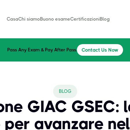
Casa
Chi siamo
Buono esame
Certificazioni
Blog
Pass Any Exam & Pay After Pass.
Contact Us Now
BLOG
ione GIAC GSEC: l
 per avanzare nel