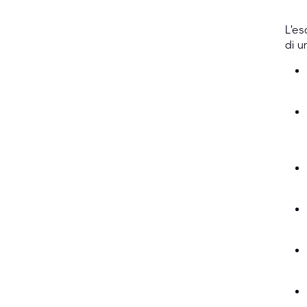
L'es
di u