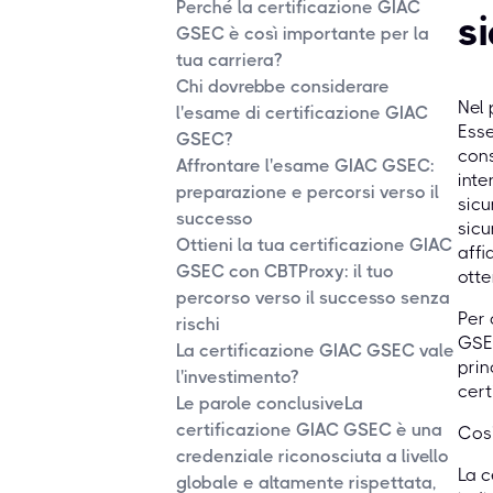
Perché la certificazione GIAC
s
GSEC è così importante per la
tua carriera?
Chi dovrebbe considerare
Nel 
l'esame di certificazione GIAC
Esse
GSEC?
cons
Affrontare l'esame GIAC GSEC:
inte
preparazione e percorsi verso il
sicu
successo
sicu
Ottieni la tua certificazione GIAC
affi
GSEC con CBTProxy: il tuo
otte
percorso verso il successo senza
Per 
rischi
GSEC
La certificazione GIAC GSEC vale
prin
l'investimento?
cert
Le parole conclusiveLa
certificazione GIAC GSEC è una
Cos'
credenziale riconosciuta a livello
La c
globale e altamente rispettata,