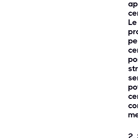
ap
ce
Le
pr
pe
ce
po
st
se
po
ce
co
me
2.