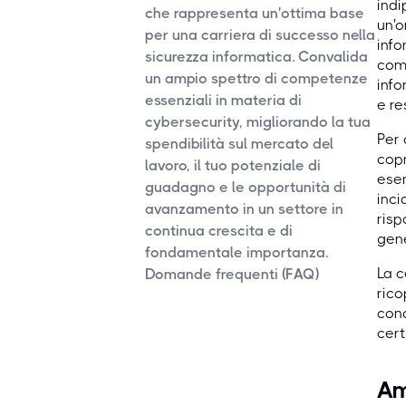
indi
che rappresenta un'ottima base
un'o
per una carriera di successo nella
info
sicurezza informatica. Convalida
comp
un ampio spettro di competenze
info
essenziali in materia di
e re
cybersecurity, migliorando la tua
Per 
spendibilità sul mercato del
copr
lavoro, il tuo potenziale di
esem
guadagno e le opportunità di
inci
avanzamento in un settore in
risp
continua crescita e di
gene
fondamentale importanza.
La c
Domande frequenti (FAQ)
rico
conc
cert
Am