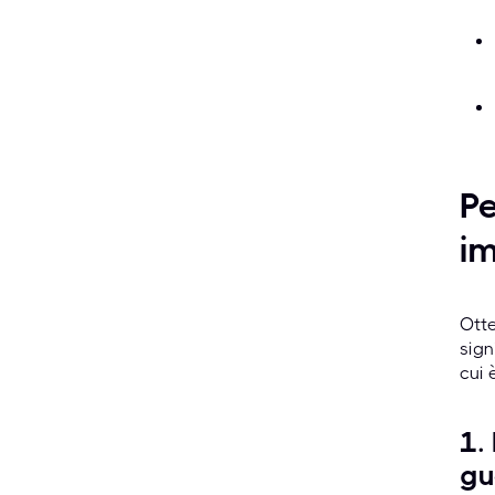
Pe
im
Otte
sign
cui 
1.
gu