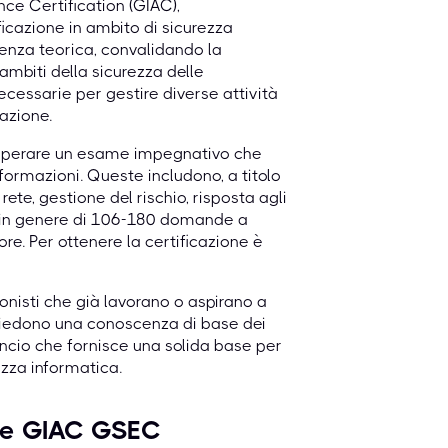
nce Certification (GIAC),
icazione in ambito di sicurezza
cenza teorica, convalidando la
mbiti della sicurezza delle
ecessarie per gestire diverse attività
zazione.
 superare un esame impegnativo che
nformazioni. Queste includono, a titolo
 rete, gestione del rischio, risposta agli
te in genere di 106-180 domande a
re. Per ottenere la certificazione è
onisti che già lavorano o aspirano a
ssiedono una conoscenza di base dei
lancio che fornisce una solida base per
ezza informatica.
ione GIAC GSEC