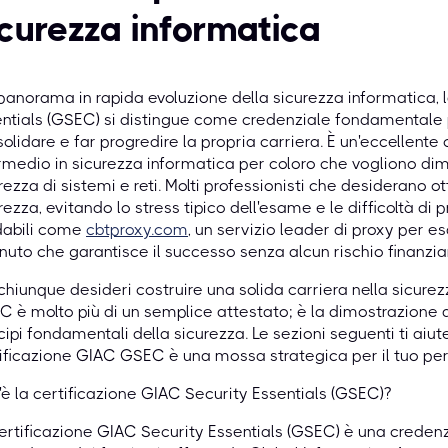
icurezza informatica
panorama in rapida evoluzione della sicurezza informatica, 
ntials (GSEC) si distingue come credenziale fondamentale p
olidare e far progredire la propria carriera. È un'eccellente c
rmedio in sicurezza informatica per coloro che vogliono di
rezza di sistemi e reti. Molti professionisti che desiderano 
rezza, evitando lo stress tipico dell'esame e le difficoltà di 
dabili come
cbtproxy.com
, un servizio leader di proxy per 
nuto che garantisce il successo senza alcun rischio finanziari
chiunque desideri costruire una solida carriera nella sicurez
 è molto più di un semplice attestato; è la dimostrazione
cipi fondamentali della sicurezza. Le sezioni seguenti ti ai
ificazione GIAC GSEC è una mossa strategica per il tuo per
è la certificazione GIAC Security Essentials (GSEC)?
ertificazione GIAC Security Essentials (GSEC) è una creden