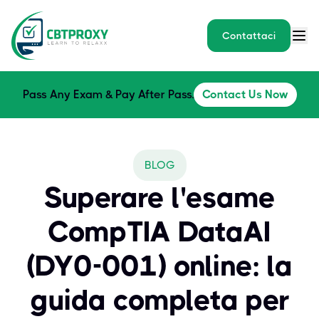
Contattaci
Pass Any Exam & Pay After Pass.
Contact Us Now
BLOG
Superare l'esame
CompTIA DataAI
(DY0-001) online: la
guida completa per