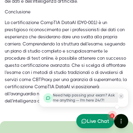
dei dati e dell'intelligenza artificiale.
Conclusione
La certificazione CompTIA DataAI (DY0-001) è un
prestigioso riconoscimento per i professionisti dei dati con
esperienza che desiderano dare una svolta alla propria
carriera. Comprendendo la struttura dell'esame, seguendo
un piano di studio completo e scrupolosamente le
procedure di test online, è possibile ottenere con successo
questa certificazione avanzata. Che si scelga di affrontare
l'esame con i metodi di studio tradizionali o di avvalersi di
servizi come CBTProxy per una garanzia di superamento, la
certificazione CompTIA DataAI vi posizionerà
all'avanguardia nel settore della data science e
Need help passing your exam? Ask
me anything — I'm here 24/7!
dell'intelligenza artificiale.
1
Live Chat