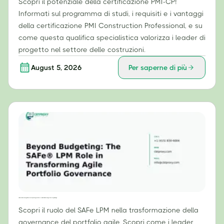
Scopri il potenziale della certificazione PMI-CP!
Informati sul programma di studi, i requisiti e i vantaggi
della certificazione PMI Construction Professional, e su
come questa qualifica specialistica valorizza i leader di
progetto nel settore delle costruzioni.
August 5, 2026
Per saperne di più
Oltre la definizione del budget: il ruolo del Lead Project Manager (LPM) di SAFe® nella trasformazione della governance del portfolio agile.
Scopri il ruolo del SAFe LPM nella trasformazione della
governance del portfolio agile. Scopri come i leader