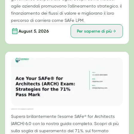
agile aziendali promuovono l'allineamento strategico, il
finanziamento dei flussi di valore e migliorano il loro
percorso di carriera come SAFe LPM.
August 5, 2026
Per saperne di più
Supera brillantemente l'esame SAFe® for Architects (ARCH): strategie per raggiungere il 71% di punteggio minimo per il superamento.
Supera brillantemente l'esame SAFe® for Architects
(ARCH) 6.0 con la nostra guida completa. Scopri di più
sulla soglia di superamento del 71%, sul formato