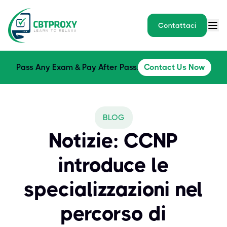
Contattaci
Pass Any Exam & Pay After Pass.
Contact Us Now
BLOG
Notizie: CCNP
introduce le
specializzazioni nel
percorso di