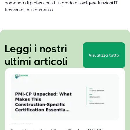
domanda di professionisti in grado di svolgere funzioni IT
trasversali è in aumento.
Leggi i nostri
Visualizza tutto
ultimi articoli
PMI-CP: Analisi approfondita: perché questa certificazione specifica per il settore edile è essenziale per i responsabili di progetto?