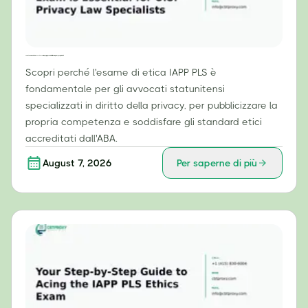
Perché l'esame di etica IAPP PLS è essenziale per gli specialisti in diritto della privacy negli Stati Uniti
Scopri perché l'esame di etica IAPP PLS è
fondamentale per gli avvocati statunitensi
specializzati in diritto della privacy, per pubblicizzare la
propria competenza e soddisfare gli standard etici
accreditati dall'ABA.
August 7, 2026
Per saperne di più