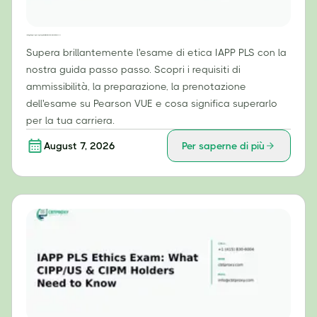
La tua guida passo passo per superare brillantemente l'esame di etica IAPP PLS
Supera brillantemente l'esame di etica IAPP PLS con la
nostra guida passo passo. Scopri i requisiti di
ammissibilità, la preparazione, la prenotazione
dell'esame su Pearson VUE e cosa significa superarlo
per la tua carriera.
August 7, 2026
Per saperne di più