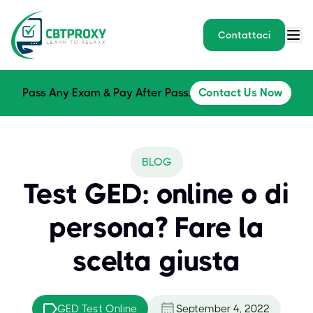
Contattaci
Pass Any Exam & Pay After Pass.
Contact Us Now
BLOG
Test GED: online o di
persona? Fare la
scelta giusta
GED Test Online
September 4, 2022