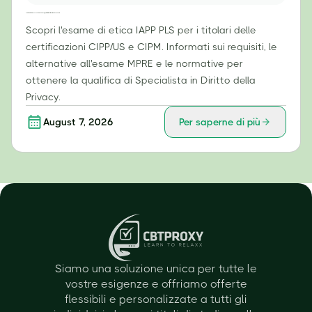
Esame di etica IAPP PLS: cosa devono sapere i titolari di certificazioni CIPP/US e CIPM
Scopri l'esame di etica IAPP PLS per i titolari delle
certificazioni CIPP/US e CIPM. Informati sui requisiti, le
alternative all'esame MPRE e le normative per
ottenere la qualifica di Specialista in Diritto della
Privacy.
August 7, 2026
Per saperne di più
Siamo una soluzione unica per tutte le
vostre esigenze e offriamo offerte
flessibili e personalizzate a tutti gli