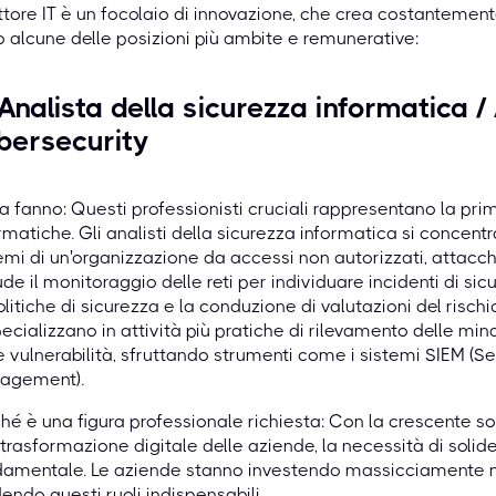
ettore IT è un focolaio di innovazione, che crea costantemente
 alcune delle posizioni più ambite e remunerative:
 Analista della sicurezza informatica / 
bersecurity
 fanno: Questi professionisti cruciali rappresentano la pri
rmatiche. Gli analisti della sicurezza informatica si concentr
emi di un'organizzazione da accessi non autorizzati, attacchi 
ude il monitoraggio delle reti per individuare incidenti di si
olitiche di sicurezza e la conduzione di valutazioni del rischi
pecializzano in attività più pratiche di rilevamento delle min
e vulnerabilità, sfruttando strumenti come i sistemi SIEM (S
agement).
hé è una figura professionale richiesta: Con la crescente so
 trasformazione digitale delle aziende, la necessità di solid
amentale. Le aziende stanno investendo massicciamente nel
endo questi ruoli indispensabili.