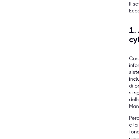
Il s
Ecco
1.
cy
Cosa
info
sist
incl
di p
si s
dell
Man
Perc
e la
fond
rend