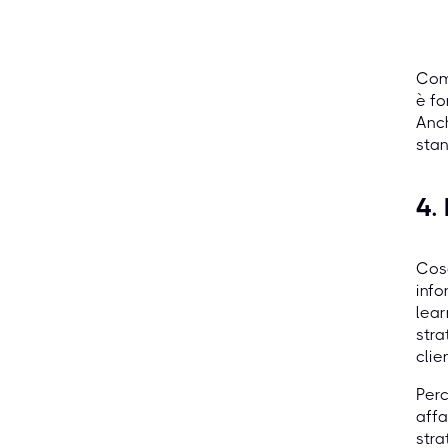
Comp
è fo
Anch
stan
4.
Cosa
info
lear
stra
clie
Perc
affa
stra