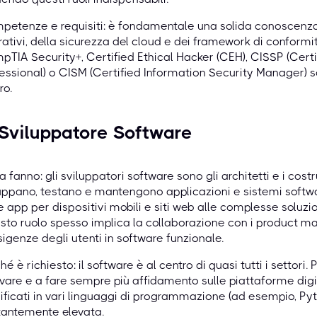
etenze e requisiti: è fondamentale una solida conoscenza d
ativi, della sicurezza del cloud e dei framework di conformi
TIA Security+, Certified Ethical Hacker (CEH), CISSP (Cert
essional) o CISM (Certified Information Security Manager) 
ro.
 Sviluppatore Software
 fanno: gli sviluppatori software sono gli architetti e i cost
uppano, testano e mantengono applicazioni e sistemi softw
e app per dispositivi mobili e siti web alle complesse soluzio
to ruolo spesso implica la collaborazione con i product man
sigenze degli utenti in software funzionale.
hé è richiesto: il software è al centro di quasi tutti i settor
vare e a fare sempre più affidamento sulle piattaforme digi
ificati in vari linguaggi di programmazione (ad esempio, Py
tantemente elevata.