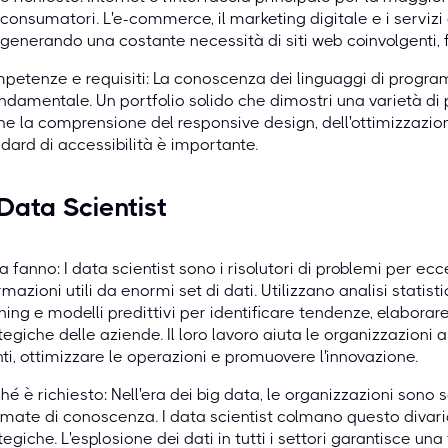
consumatori. L'e-commerce, il marketing digitale e i serviz
generando una costante necessità di siti web coinvolgenti, fu
etenze e requisiti: La conoscenza dei linguaggi di progra
ndamentale. Un portfolio solido che dimostri una varietà di
e la comprensione del responsive design, dell'ottimizzazion
dard di accessibilità è importante.
 Data Scientist
 fanno: I data scientist sono i risolutori di problemi per ecc
rmazioni utili da enormi set di dati. Utilizzano analisi stati
ning e modelli predittivi per identificare tendenze, elaborar
tegiche delle aziende. Il loro lavoro aiuta le organizzazio
nti, ottimizzare le operazioni e promuovere l'innovazione.
hé è richiesto: Nell'era dei big data, le organizzazioni so
mate di conoscenza. I data scientist colmano questo divario,
tegiche. L'esplosione dei dati in tutti i settori garantisce 