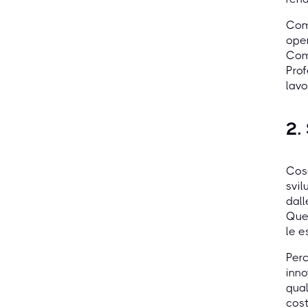
Comp
oper
Comp
Prof
lavo
2.
Cosa
svil
dall
Ques
le e
Perc
inno
qual
cos