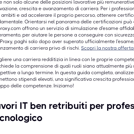
e non solo alcune delle posizioni lavorative più remunerati
vazione, crescita e avanzamento di carriera. Per i profession
i ambiti e ad accelerare il proprio percorso, ottenere certif
amentale. Orientarsi nel panorama delle certificazioni pu
roxy.com offrono un servizio di simulazione d'esame affida
ramento, per aiutare le persone a conseguire con sicurezza l
roxy, paghi solo dopo aver superato ufficialmente l'esame,
anzamento di carriera privo di rischi.
Scopri la nostra offerta 
liere una carriera redditizia in linea con le proprie compe
ichiede la comprensione di quali ruoli siano attualmente più r
pettive a lungo termine. In questa guida completa, analizzer
ettono stipendi elevati, una significativa crescita profess
uppo delle competenze. Iniziamo!
vori IT ben retribuiti per profe
cnologico