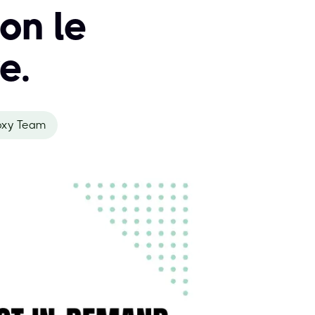
on le
e.
oxy Team