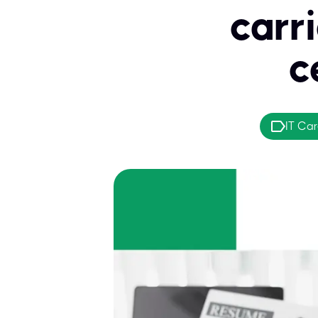
carr
c
IT Ca