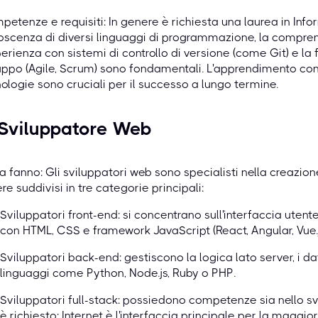
etenze e requisiti: In genere è richiesta una laurea in Info
scenza di diversi linguaggi di programmazione, la comprensi
perienza con sistemi di controllo di versione (come Git) e la
uppo (Agile, Scrum) sono fondamentali. L'apprendimento con
ologie sono cruciali per il successo a lungo termine.
 Sviluppatore Web
 fanno: Gli sviluppatori web sono specialisti nella creazio
re suddivisi in tre categorie principali:
Sviluppatori front-end: si concentrano sull'interfaccia utent
con HTML, CSS e framework JavaScript (React, Angular, Vue.j
Sviluppatori back-end: gestiscono la logica lato server, i d
linguaggi come Python, Node.js, Ruby o PHP.
Sviluppatori full-stack: possiedono competenze sia nello s
è richiesto: Internet è l'interfaccia principale per la maggio