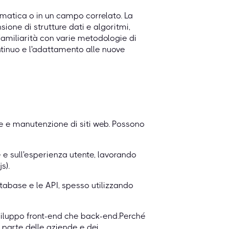
rmatica o in un campo correlato. La
one di strutture dati e algoritmi,
 familiarità con varie metodologie di
tinuo e l'adattamento alle nuove
ne e manutenzione di siti web. Possono
e e sull'esperienza utente, lavorando
s).
atabase e le API, spesso utilizzando
viluppo front-end che back-end.Perché
r parte delle aziende e dei