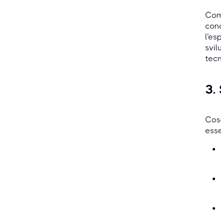
Comp
cono
l'es
svil
tecn
3.
Cosa
esse