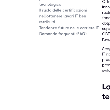
Offr
tecnologico
inno
Il ruolo delle certificazioni
ruol
nell'ottenere lavori IT ben
fond
retribuiti
cbtp
Tendenze future nelle carriere IT
supe
Domande frequenti (FAQ)
CBTP
l'av
Sceg
IT r
pros
prom
svil
La
te