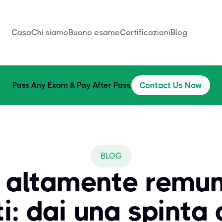
Casa
Chi siamo
Buono esame
Certificazioni
Blog
Pass Any Exam & Pay After Pass.
Contact Us Now
BLOG
T altamente remun
ti: dai una spinta 