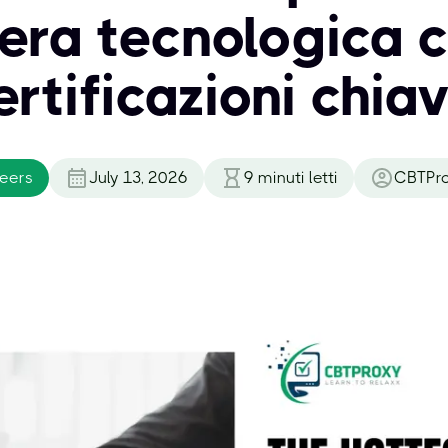
iera tecnologica c
ertificazioni chiav
reers
July 13, 2026
9
minuti letti
CBTPr