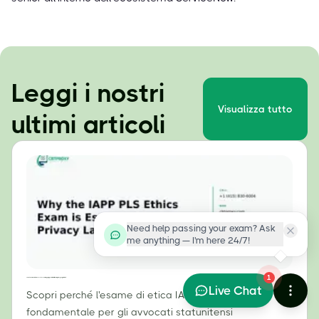
Leggi i nostri
Visualizza tutto
ultimi articoli
Need help passing your exam? Ask
me anything — I'm here 24/7!
1
Perché l'esame di etica IAPP PLS è essenziale per gli specialisti in diritto della privacy negli Stati Uniti
Live Chat
Scopri perché l'esame di etica IAPP PLS è
fondamentale per gli avvocati statunitensi