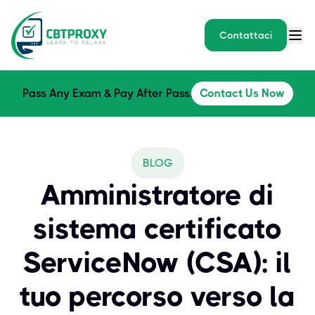
Contattaci
Pass Any Exam & Pay After Pass.
Contact Us Now
BLOG
Amministratore di
sistema certificato
ServiceNow (CSA): il
tuo percorso verso la