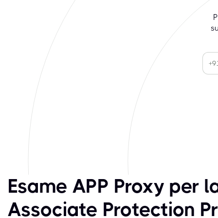
P
su
Esame APP Proxy per la 
Associate Protection P