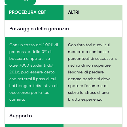
PROCEDURA CBT
ALTRI
Passaggio della garanzia
Con un tasso del 100% di
Con fornitori nuovi sul
promossi e dello 0% di
mercato o con basse
bocciati o ripetuti, su
percentuali di successo, si
oltre 7000 studenti dal
rischia di non superare
2016, puoi essere certo
l'esame, di perdere
che otterrai il pass di cui
denaro perché si deve
hai bisogno, il distintivo di
ripetere l'esame e di
eccellenza per la tua
subire lo stress di una
carriera.
brutta esperienza.
Supporto