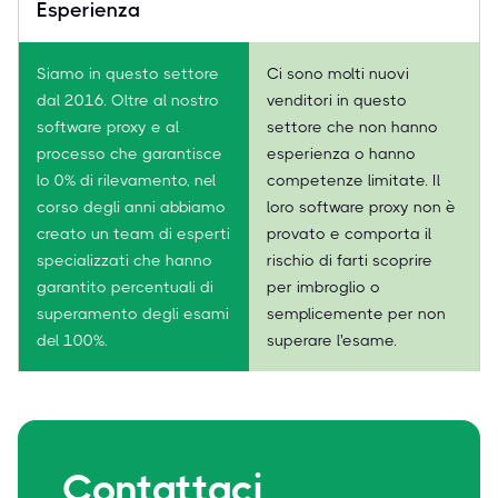
Esperienza
Siamo in questo settore
Ci sono molti nuovi
dal 2016. Oltre al nostro
venditori in questo
software proxy e al
settore che non hanno
processo che garantisce
esperienza o hanno
lo 0% di rilevamento, nel
competenze limitate. Il
corso degli anni abbiamo
loro software proxy non è
creato un team di esperti
provato e comporta il
specializzati che hanno
rischio di farti scoprire
garantito percentuali di
per imbroglio o
superamento degli esami
semplicemente per non
del 100%.
superare l'esame.
Contattaci