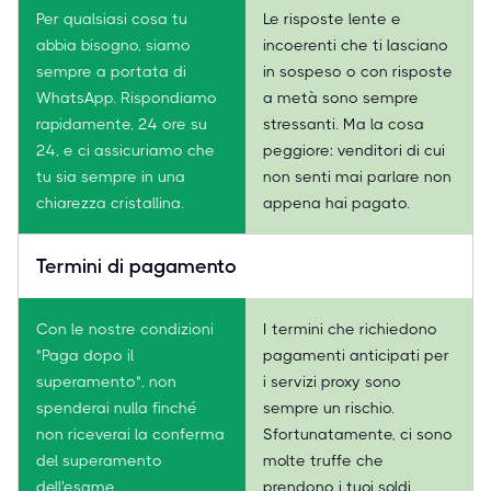
Per qualsiasi cosa tu
Le risposte lente e
abbia bisogno, siamo
incoerenti che ti lasciano
sempre a portata di
in sospeso o con risposte
WhatsApp. Rispondiamo
a metà sono sempre
rapidamente, 24 ore su
stressanti. Ma la cosa
24, e ci assicuriamo che
peggiore: venditori di cui
tu sia sempre in una
non senti mai parlare non
chiarezza cristallina.
appena hai pagato.
Termini di pagamento
Con le nostre condizioni
I termini che richiedono
"Paga dopo il
pagamenti anticipati per
superamento", non
i servizi proxy sono
spenderai nulla finché
sempre un rischio.
non riceverai la conferma
Sfortunatamente, ci sono
del superamento
molte truffe che
dell'esame.
prendono i tuoi soldi