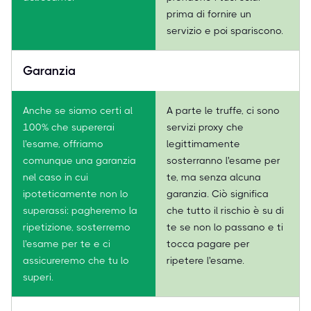
prima di fornire un
servizio e poi spariscono.
Garanzia
Anche se siamo certi al
A parte le truffe, ci sono
100% che supererai
servizi proxy che
l'esame, offriamo
legittimamente
comunque una garanzia
sosterranno l'esame per
nel caso in cui
te, ma senza alcuna
ipoteticamente non lo
garanzia. Ciò significa
superassi: pagheremo la
che tutto il rischio è su di
ripetizione, sosterremo
te se non lo passano e ti
l'esame per te e ci
tocca pagare per
assicureremo che tu lo
ripetere l'esame.
superi.