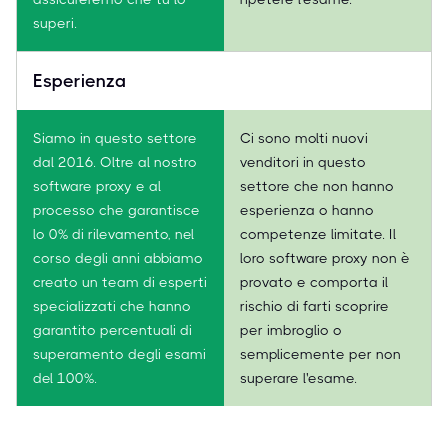
superi.
Esperienza
Siamo in questo settore
Ci sono molti nuovi
dal 2016. Oltre al nostro
venditori in questo
software proxy e al
settore che non hanno
processo che garantisce
esperienza o hanno
lo 0% di rilevamento, nel
competenze limitate. Il
corso degli anni abbiamo
loro software proxy non è
creato un team di esperti
provato e comporta il
specializzati che hanno
rischio di farti scoprire
garantito percentuali di
per imbroglio o
superamento degli esami
semplicemente per non
del 100%.
superare l'esame.