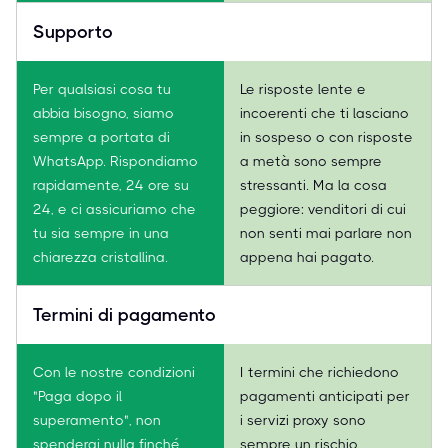
Supporto
Per qualsiasi cosa tu
Le risposte lente e
abbia bisogno, siamo
incoerenti che ti lasciano
sempre a portata di
in sospeso o con risposte
WhatsApp. Rispondiamo
a metà sono sempre
rapidamente, 24 ore su
stressanti. Ma la cosa
24, e ci assicuriamo che
peggiore: venditori di cui
tu sia sempre in una
non senti mai parlare non
chiarezza cristallina.
appena hai pagato.
Termini di pagamento
Con le nostre condizioni
I termini che richiedono
"Paga dopo il
pagamenti anticipati per
superamento", non
i servizi proxy sono
spenderai nulla finché
sempre un rischio.