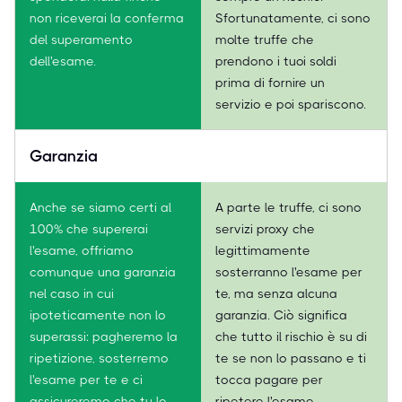
non riceverai la conferma
Sfortunatamente, ci sono
del superamento
molte truffe che
dell'esame.
prendono i tuoi soldi
prima di fornire un
servizio e poi spariscono.
Garanzia
Anche se siamo certi al
A parte le truffe, ci sono
100% che supererai
servizi proxy che
l'esame, offriamo
legittimamente
comunque una garanzia
sosterranno l'esame per
nel caso in cui
te, ma senza alcuna
ipoteticamente non lo
garanzia. Ciò significa
superassi: pagheremo la
che tutto il rischio è su di
ripetizione, sosterremo
te se non lo passano e ti
l'esame per te e ci
tocca pagare per
assicureremo che tu lo
ripetere l'esame.