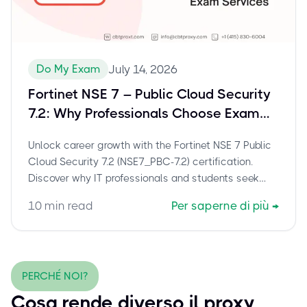
Do My Exam
July 14, 2026
Fortinet NSE 7 – Public Cloud Security
7.2: Why Professionals Choose Exam
Assistance for NSE7_PBC-7.2
Unlock career growth with the Fortinet NSE 7 Public
Cloud Security 7.2 (NSE7_PBC-7.2) certification.
Discover why IT professionals and students seek
exam assistance to overcome challenges and
10
min read
Per saperne di più
→
secure this vital cloud security credential efficiently.
PERCHÉ NOI?
Cosa rende diverso il proxy