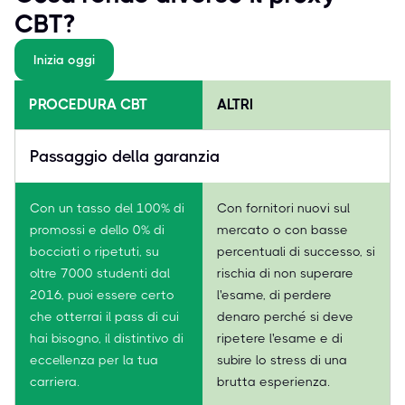
CBT?
Inizia oggi
PROCEDURA CBT
ALTRI
Passaggio della garanzia
Con un tasso del 100% di
Con fornitori nuovi sul
promossi e dello 0% di
mercato o con basse
bocciati o ripetuti, su
percentuali di successo, si
oltre 7000 studenti dal
rischia di non superare
2016, puoi essere certo
l'esame, di perdere
che otterrai il pass di cui
denaro perché si deve
hai bisogno, il distintivo di
ripetere l'esame e di
eccellenza per la tua
subire lo stress di una
carriera.
brutta esperienza.