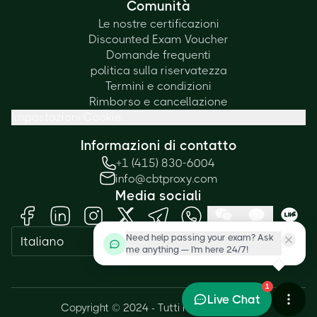
Comunità
Le nostre certificazioni
Discounted Exam Voucher
Domande frequenti
politica sulla riservatezza
Termini e condizioni
Rimborso e cancellazione
Impostazioni Cookie
Informazioni di contatto
+1 (415) 830-6004
info@cbtproxy.com
Media sociali
Need help passing your exam? Ask
Italiano
me anything — I'm here 24/7!
1
Live Chat
Copyright © 2024 - Tutti i diritti riservati.