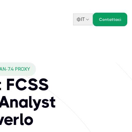
IT
Contattaci
AN-7.4 PROXY
t FCSS
 Analyst
verlo