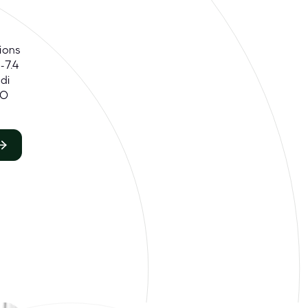
ions
-7.4
 di
TO