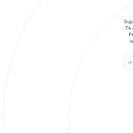
Sup
7.4
Pr
i