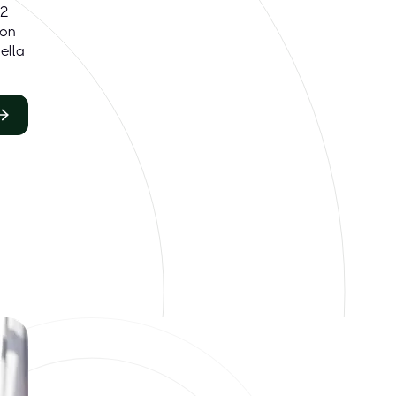
.2
non
ella