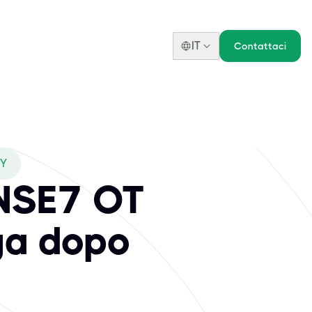
IT
Contattaci
XY
 NSE7 OT
aga dopo