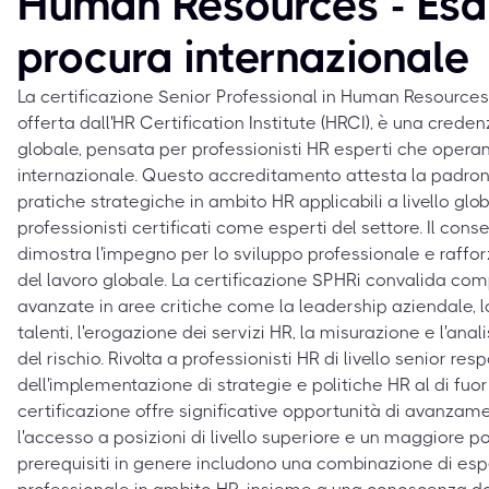
Human Resources - Es
procura internazionale
La certificazione Senior Professional in Human Resources -
offerta dall'HR Certification Institute (HRCI), è una creden
globale, pensata per professionisti HR esperti che opera
internazionale. Questo accreditamento attesta la padrona
pratiche strategiche in ambito HR applicabili a livello glo
professionisti certificati come esperti del settore. Il con
dimostra l'impegno per lo sviluppo professionale e rafforz
del lavoro globale. La certificazione SPHRi convalida c
avanzate in aree critiche come la leadership aziendale, l
talenti, l'erogazione dei servizi HR, la misurazione e l'anal
del rischio. Rivolta a professionisti HR di livello senior res
dell'implementazione di strategie e politiche HR al di fuori
certificazione offre significative opportunità di avanzamen
l'accesso a posizioni di livello superiore e un maggiore p
prerequisiti in genere includono una combinazione di es