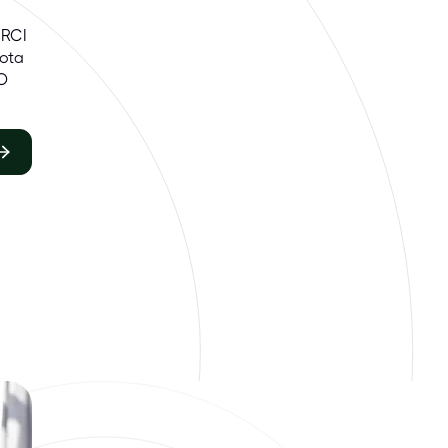
r
HRCI
uota
O