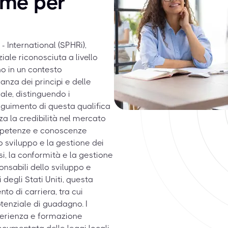
ame per
 International (SPHRi),
ziale riconosciuta a livello
no in un contesto
nza dei principi e delle
bale, distinguendo i
seguimento di questa qualifica
a la credibilità nel mercato
ompetenze e conoscenze
o sviluppo e la gestione dei
isi, la conformità e la gestione
ponsabili dello sviluppo e
 degli Stati Uniti, questa
to di carriera, tra cui
otenziale di guadagno. I
perienza e formazione