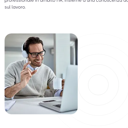
professionale in ambito HR, insieme a una conoscenza do
sul lavoro.