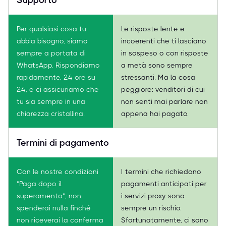
Per qualsiasi cosa tu
Le risposte lente e
abbia bisogno, siamo
incoerenti che ti lasciano
sempre a portata di
in sospeso o con risposte
WhatsApp. Rispondiamo
a metà sono sempre
rapidamente, 24 ore su
stressanti. Ma la cosa
24, e ci assicuriamo che
peggiore: venditori di cui
tu sia sempre in una
non senti mai parlare non
chiarezza cristallina.
appena hai pagato.
Termini di pagamento
Con le nostre condizioni
I termini che richiedono
"Paga dopo il
pagamenti anticipati per
superamento", non
i servizi proxy sono
spenderai nulla finché
sempre un rischio.
non riceverai la conferma
Sfortunatamente, ci sono