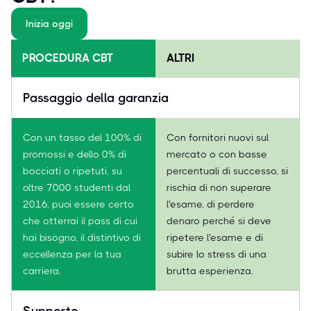
Inizia oggi
PROCEDURA CBT
ALTRI
Passaggio della garanzia
Con un tasso del 100% di
Con fornitori nuovi sul
promossi e dello 0% di
mercato o con basse
bocciati o ripetuti, su
percentuali di successo, si
oltre 7000 studenti dal
rischia di non superare
2016, puoi essere certo
l'esame, di perdere
che otterrai il pass di cui
denaro perché si deve
hai bisogno, il distintivo di
ripetere l'esame e di
eccellenza per la tua
subire lo stress di una
carriera.
brutta esperienza.
Supporto