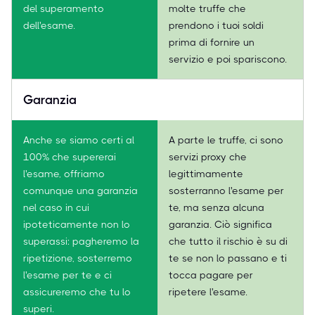
del superamento
molte truffe che
dell'esame.
prendono i tuoi soldi
prima di fornire un
servizio e poi spariscono.
Garanzia
Anche se siamo certi al
A parte le truffe, ci sono
100% che supererai
servizi proxy che
l'esame, offriamo
legittimamente
comunque una garanzia
sosterranno l'esame per
nel caso in cui
te, ma senza alcuna
ipoteticamente non lo
garanzia. Ciò significa
superassi: pagheremo la
che tutto il rischio è su di
ripetizione, sosterremo
te se non lo passano e ti
l'esame per te e ci
tocca pagare per
assicureremo che tu lo
ripetere l'esame.
superi.