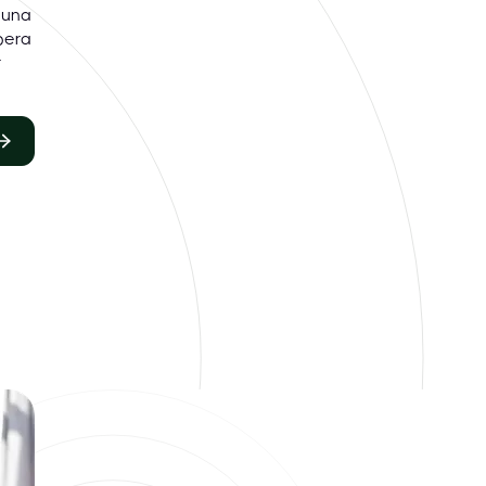
 una
pera
r