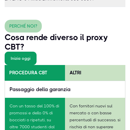
PERCHÉ NOI?
Cosa rende diverso il proxy
CBT?
Inizia oggi
PROCEDURA CBT
ALTRI
Passaggio della garanzia
Con un tasso del 100% di
Con fornitori nuovi sul
promossi e dello 0% di
mercato o con basse
bocciati o ripetuti, su
percentuali di successo, si
oltre 7000 studenti dal
rischia di non superare