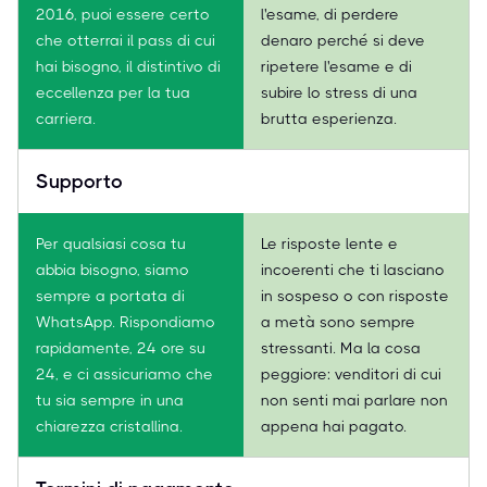
2016, puoi essere certo
l'esame, di perdere
che otterrai il pass di cui
denaro perché si deve
hai bisogno, il distintivo di
ripetere l'esame e di
eccellenza per la tua
subire lo stress di una
carriera.
brutta esperienza.
Supporto
Per qualsiasi cosa tu
Le risposte lente e
abbia bisogno, siamo
incoerenti che ti lasciano
sempre a portata di
in sospeso o con risposte
WhatsApp. Rispondiamo
a metà sono sempre
rapidamente, 24 ore su
stressanti. Ma la cosa
24, e ci assicuriamo che
peggiore: venditori di cui
tu sia sempre in una
non senti mai parlare non
chiarezza cristallina.
appena hai pagato.