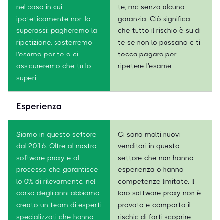
nel caso in cui
te, ma senza alcuna
ipoteticamente non lo
garanzia. Ciò significa
superassi: pagheremo la
che tutto il rischio è su di
ripetizione, sosterremo
te se non lo passano e ti
l'esame per te e ci
tocca pagare per
assicureremo che tu lo
ripetere l'esame.
superi.
Esperienza
Siamo in questo settore
Ci sono molti nuovi
dal 2016. Oltre al nostro
venditori in questo
software proxy e al
settore che non hanno
processo che garantisce
esperienza o hanno
lo 0% di rilevamento, nel
competenze limitate. Il
corso degli anni abbiamo
loro software proxy non è
creato un team di esperti
provato e comporta il
specializzati che hanno
rischio di farti scoprire