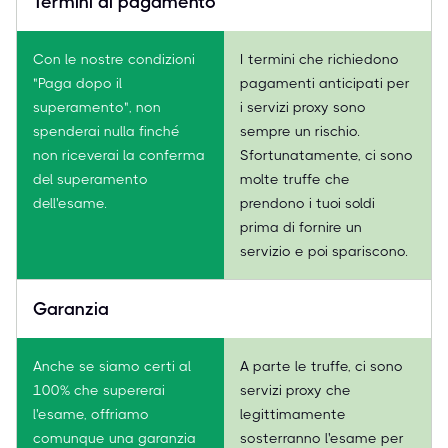
Termini di pagamento
Con le nostre condizioni
I termini che richiedono
"Paga dopo il
pagamenti anticipati per
superamento", non
i servizi proxy sono
spenderai nulla finché
sempre un rischio.
non riceverai la conferma
Sfortunatamente, ci sono
del superamento
molte truffe che
dell'esame.
prendono i tuoi soldi
prima di fornire un
servizio e poi spariscono.
Garanzia
Anche se siamo certi al
A parte le truffe, ci sono
100% che supererai
servizi proxy che
l'esame, offriamo
legittimamente
comunque una garanzia
sosterranno l'esame per