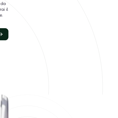
 da
ai il
e.