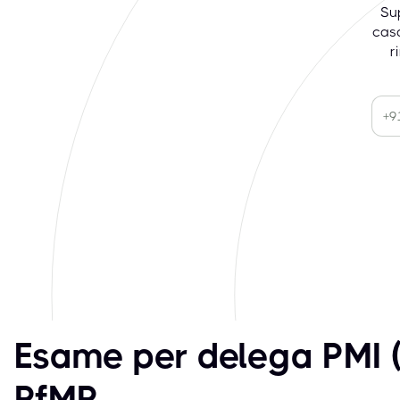
Su
casa
r
Esame per delega PMI 
PfMP