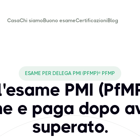
Casa
Chi siamo
Buono esame
Certificazioni
Blog
ESAME PER DELEGA PMI (PFMP)® PFMP
l'esame PMI (PfM
ne e paga dopo a
superato.