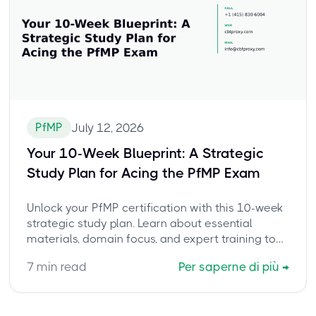
PfMP
July 12, 2026
Your 10-Week Blueprint: A Strategic
Study Plan for Acing the PfMP Exam
Unlock your PfMP certification with this 10-week
strategic study plan. Learn about essential
materials, domain focus, and expert training to
ace the PMI Portfolio Management Professional
7
min read
Per saperne di più
→
exam. Discover how to prepare effectively and
tackle challenging concepts for a successful
pass.