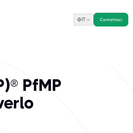
IT
Contattaci
P)® PfMP
verlo