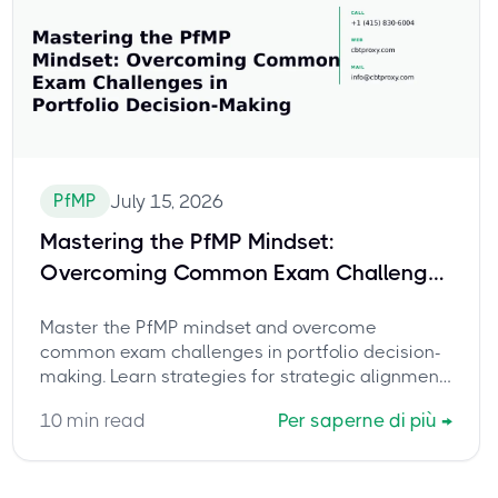
PfMP
July 15, 2026
Mastering the PfMP Mindset:
Overcoming Common Exam Challenges
in Portfolio Decision-Making
Master the PfMP mindset and overcome
common exam challenges in portfolio decision-
making. Learn strategies for strategic alignment,
prioritization, and governance to confidently
10
min read
Per saperne di più
→
pass your PfMP exam.