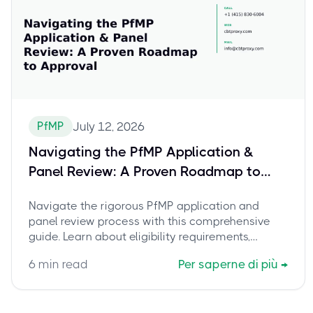
PfMP
July 12, 2026
Navigating the PfMP Application &
Panel Review: A Proven Roadmap to
Approval
Navigate the rigorous PfMP application and
panel review process with this comprehensive
guide. Learn about eligibility requirements,
crafting a compelling application, showcasing
6
min read
Per saperne di più
→
portfolio-level thinking, and avoiding common
pitfalls to secure your PMI Portfolio Management
Professional certification.