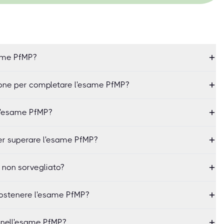
ame PfMP?
one per completare l'esame PfMP?
l'esame PfMP?
er superare l'esame PfMP?
 non sorvegliato?
 sostenere l'esame PfMP?
i nell'esame PfMP?