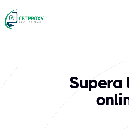
Supera 
onli