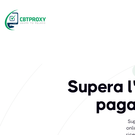
Supera l
paga
Sup
onl
rice