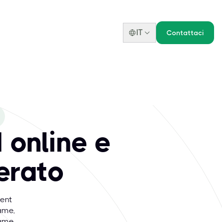
IT
Contattaci
online e
erato
ent
ame,
same.