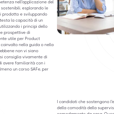
etenza nell'applicazione del
 sostenibili, esplorando le
di prodotto e sviluppando
esta la capacità di un
ilizzando i principi dello
e prospettive di
nte utile per Product
oinvolto nella guida o nella
Sebbene non vi siano
 si consiglia vivamente di
i avere familiarità con i
 almeno un corso SAFe, per
I candidati che sostengono l
della comodità della supervis
comodamente da casa. Questo 