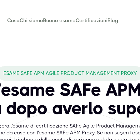
Casa
Chi siamo
Buono esame
Certificazioni
Blog
ESAME SAFE APM AGILE PRODUCT MANAGEMENT PROXY
'esame SAFe APM 
 dopo averlo sup
era l'esame di certificazione SAFe Agile Product Managem
ine da casa con l'esame SAFe APM Proxy. Se non superi l'es
verai il rimborso della quota di iscrizione e della quota d'e