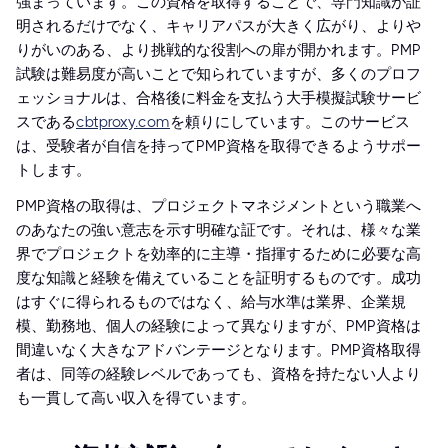
強まっています。この資格を取得することで、専門知識が証
明されるだけでなく、キャリアパスが大きく広がり、よりや
りがいのある、より挑戦的な役割への扉が開かれます。PMP
試験は難易度が高いことで知られていますが、多くのプロフ
ェッショナルは、合格後に料金を支払う大手模擬試験サービ
スである
cbtproxy.com
を頼りにしています。このサービス
は、受験者が自信を持ってPMP資格を取得できるようサポー
トします。
PMP資格の取得は、プロジェクトマネジメントという職業へ
のあなたの強い意志を示す明確な証です。それは、様々な業
界でプロジェクトを効率的に主導・指揮するために必要な高
度な知識と経験を備えていることを証明するものです。成功
はすぐに得られるものではなく、給与水準は業界、企業規
模、勤務地、個人の経験によって異なりますが、PMP資格は
間違いなく大きなアドバンテージとなります。PMP資格取得
者は、同等の経験レベルであっても、資格を持たない人より
も一貫して高い収入を得ています。