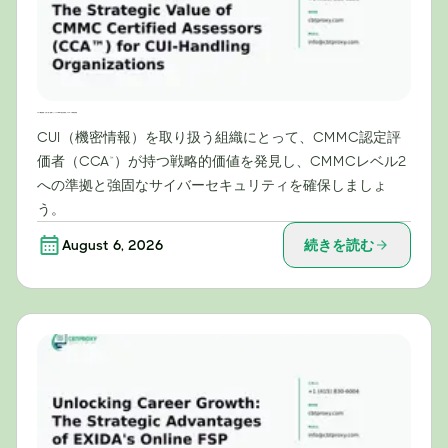
CUI（機密情報）を取り扱う組織にとってのCMMC認定評価者（CCA™）の戦略的価値
CUI（機密情報）を取り扱う組織にとって、CMMC認定評
価者（CCA™）が持つ戦略的価値を発見し、CMMCレベル2
への準拠と強固なサイバーセキュリティを確保しましょ
う。
August 6, 2026
続きを読む