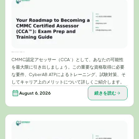
CMMC認定アセッサー（CCA™）になるためのロードマップ：試験対策とトレーニングガイド
CMMC認定アセッサー（CCA™）として、あなたの可能性
を最大限に引き出しましょう。この重要な資格取得に必要
な要件、CyberAB ATPによるトレーニング、試験対策、そ
してキャリア上のメリットについて詳しくご紹介します。
August 6, 2026
続きを読む