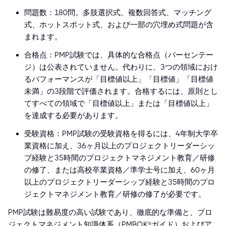
問題数：180問。多肢選択式、複数回答式、マッチング
式、ホットスポット式、および一部の穴埋め式問題が含
まれます。
合格点：PMP試験では、具体的な合格点（パーセンテー
ジ）は公表されていません。代わりに、3つの領域におけ
るパフォーマンスが「目標値以上」「目標値」「目標値
未満」の3段階で評価されます。合格するには、原則とし
てすべての領域で「目標値以上」または「目標値以上」
を達成する必要があります。
受験資格：PMP試験の受験資格を得るには、4年制大学卒
業資格に加え、36ヶ月以上のプロジェクトリーダーシッ
プ経験と35時間のプロジェクトマネジメント教育／研修
の修了、または高校卒業資格／準学士号に加え、60ヶ月
以上のプロジェクトリーダーシップ経験と35時間のプロ
ジェクトマネジメント教育／研修の修了が必要です。
PMP試験は難易度の高い試験であり、徹底的な準備と、プロ
ジェクトマネジメント知識体系（PMBOK®ガイド）およびア