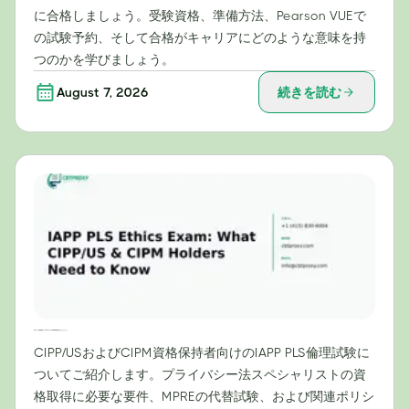
に合格しましょう。受験資格、準備方法、Pearson VUEで
の試験予約、そして合格がキャリアにどのような意味を持
つのかを学びましょう。
August 7, 2026
続きを読む
IAPP PLS倫理試験：CIPP/USおよびCIPM資格保持者が知っておくべきこと
CIPP/USおよびCIPM資格保持者向けのIAPP PLS倫理試験に
ついてご紹介します。プライバシー法スペシャリストの資
格取得に必要な要件、MPREの代替試験、および関連ポリシ