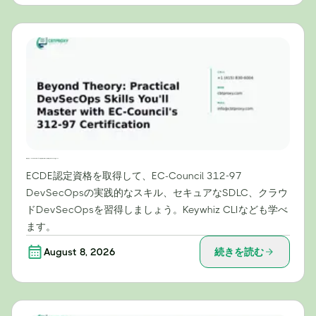
理論を超えて：EC-Councilの312-97認定資格で習得できる実践的なDevSecOpsスキル
ECDE認定資格を取得して、EC-Council 312-97
DevSecOpsの実践的なスキル、セキュアなSDLC、クラウ
ドDevSecOpsを習得しましょう。Keywhiz CLIなども学べ
ます。
August 8, 2026
続きを読む