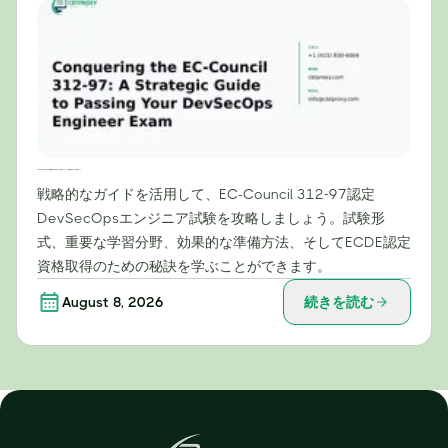
EC-Council 312-97試験攻略：DevSecOpsエンジニア試験合格のための戦略ガイド
戦略的なガイドを活用して、EC-Council 312-97認定
DevSecOpsエンジニア試験を攻略しましょう。試験形
式、重要な学習分野、効果的な準備方法、そしてECDE認定
資格取得のための秘訣を学ぶことができます。
August 8, 2026
続きを読む