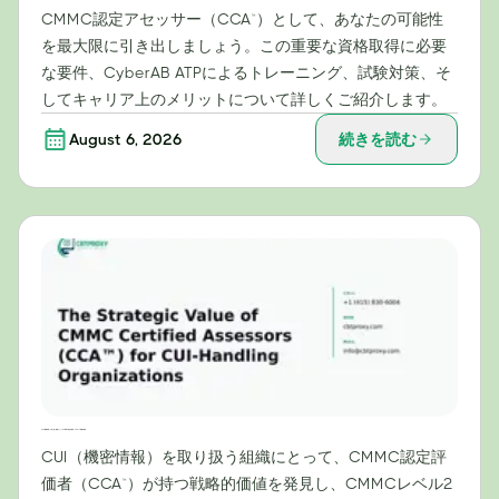
CMMC認定アセッサー（CCA™）として、あなたの可能性
を最大限に引き出しましょう。この重要な資格取得に必要
な要件、CyberAB ATPによるトレーニング、試験対策、そ
してキャリア上のメリットについて詳しくご紹介します。
August 6, 2026
続きを読む
CUI（機密情報）を取り扱う組織にとってのCMMC認定評価者（CCA™）の戦略的価値
CUI（機密情報）を取り扱う組織にとって、CMMC認定評
価者（CCA™）が持つ戦略的価値を発見し、CMMCレベル2