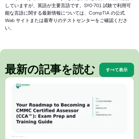
していますが、英語が主要言語です。SY0-701 試験で利用可
能な言語に関する最新情報については、CompTIA の公式
Web サイトまたは最寄りのテストセンターをご確認くださ
い。
最新の記事を読む
すべて表示
CMMC認定アセッサー（CCA™）になるためのロードマップ：試験対策とトレーニングガイド