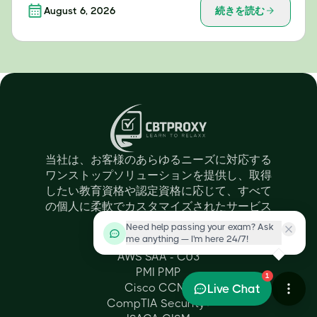
August 6, 2026
続きを読む
当社は、お客様のあらゆるニーズに対応する
ワンストップソリューションを提供し、取得
したい教育資格や認定資格に応じて、すべて
の個人に柔軟でカスタマイズされたサービス
を提供します。
Need help passing your exam? Ask
Certifications
me anything — I'm here 24/7!
AWS SAA - C03
PMI PMP
1
Cisco CCNA
Live Chat
CompTIA Security+