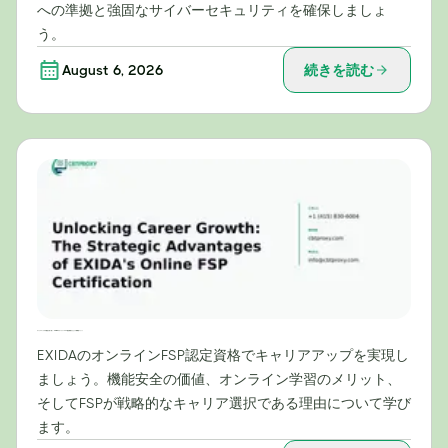
への準拠と強固なサイバーセキュリティを確保しましょ
う。
August 6, 2026
続きを読む
キャリアアップの可能性を切り拓く：EXIDAのオンラインFSP認定資格がもたらす戦略的メリット
EXIDAのオンラインFSP認定資格でキャリアアップを実現し
ましょう。機能安全の価値、オンライン学習のメリット、
そしてFSPが戦略的なキャリア選択である理由について学び
ます。