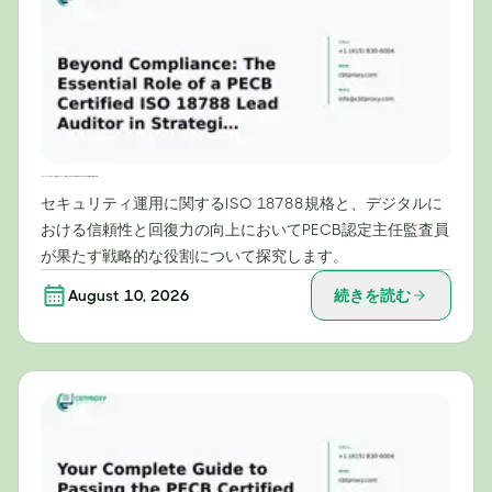
コンプライアンスを超えて：戦略的セキュリティ運用におけるPECB認定ISO 18788主任監査員の重要な役割
セキュリティ運用に関するISO 18788規格と、デジタルに
おける信頼性と回復力の向上においてPECB認定主任監査員
が果たす戦略的な役割について探究します。
August 10, 2026
続きを読む