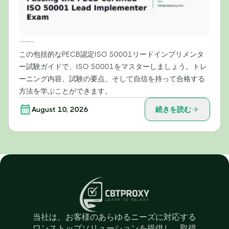
PECB認定ISO 50001主任実装者試験合格のための完全ガイド
この包括的なPECB認定ISO 50001リードインプリメンタ
ー試験ガイドで、ISO 50001をマスターしましょう。トレ
ーニング内容、試験の要点、そして自信を持って合格する
方法を学ぶことができます。
August 10, 2026
続きを読む
当社は、お客様のあらゆるニーズに対応する
ワンストップソリューションを提供し、取得