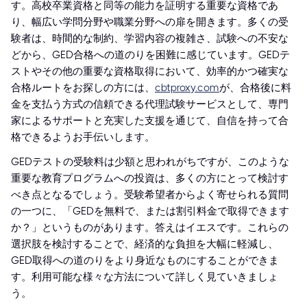
す。高校卒業資格と同等の能力を証明する重要な資格であ
り、幅広い学問分野や職業分野への扉を開きます。多くの受
験者は、時間的な制約、学習内容の複雑さ、試験への不安な
どから、GED合格への道のりを困難に感じています。GEDテ
ストやその他の重要な資格取得において、効率的かつ確実な
合格ルートをお探しの方には、
cbtproxy.com
が、合格後に料
金を支払う方式の信頼できる代理試験サービスとして、専門
家によるサポートと充実した支援を通じて、自信を持って合
格できるようお手伝いします。
GEDテストの受験料は少額と思われがちですが、このような
重要な教育プログラムへの投資は、多くの方にとって検討す
べき点となるでしょう。受験希望者からよく寄せられる質問
の一つに、「GEDを無料で、または割引料金で取得できます
か？」というものがあります。答えはイエスです。これらの
選択肢を検討することで、経済的な負担を大幅に軽減し、
GED取得への道のりをより身近なものにすることができま
す。利用可能な様々な方法について詳しく見ていきましょ
う。