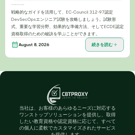
EC-Council 312-97試験攻略：DevSecOpsエンジニア試験合格のための戦略ガイド
戦略的なガイドを活用して、EC-Council 312-97認定
DevSecOpsエンジニア試験を攻略しましょう。試験形
式、重要な学習分野、効果的な準備方法、そしてECDE認定
資格取得のための秘訣を学ぶことができます。
August 8, 2026
続きを読む
当社は、お客様のあらゆるニーズに対応する
ワンストップソリューションを提供し、取得
したい教育資格や認定資格に応じて、すべて
の個人に柔軟でカスタマイズされたサービス
を提供します。