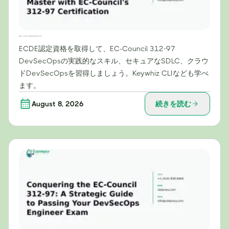
理論を超えて：EC-Councilの312-97認定資格で習得できる実践的なDevSecOpsスキル
ECDE認定資格を取得して、EC-Council 312-97
DevSecOpsの実践的なスキル、セキュアなSDLC、クラウ
ドDevSecOpsを習得しましょう。Keywhiz CLIなども学べ
ます。
August 8, 2026
続きを読む