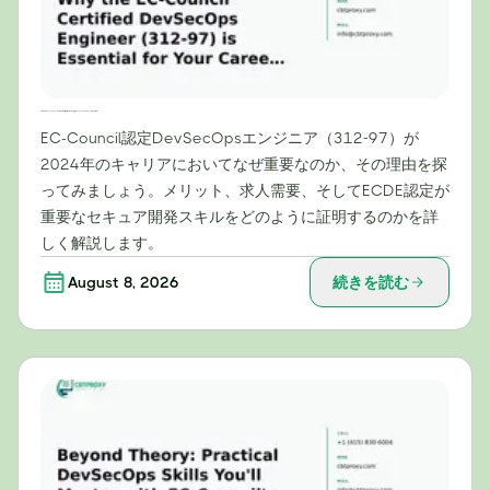
2024年のキャリアにおいて、EC-Council認定DevSecOpsエンジニア（312-97）が不可欠な理由
EC-Council認定DevSecOpsエンジニア（312-97）が
2024年のキャリアにおいてなぜ重要なのか、その理由を探
ってみましょう。メリット、求人需要、そしてECDE認定が
重要なセキュア開発スキルをどのように証明するのかを詳
しく解説します。
August 8, 2026
続きを読む