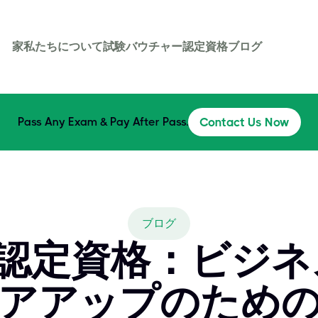
家
私たちについて
試験バウチャー
認定資格
ブログ
Pass Any Exam & Pay After Pass.
Contact Us Now
ブログ
CBA認定資格：ビ
アアップのため