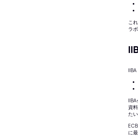
これ
ラボ
I
II
II
資料
たい
EC
に最