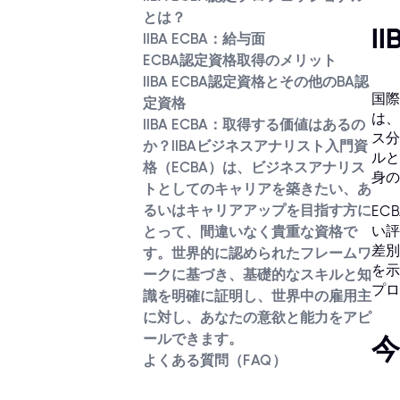
とは？
I
IIBA ECBA：給与面
ECBA認定資格取得のメリット
IIBA ECBA認定資格とその他のBA認
国際
定資格
は、
IIBA ECBA：取得する価値はあるの
ス分
か？IIBAビジネスアナリスト入門資
ルと
格（ECBA）は、ビジネスアナリス
身の
トとしてのキャリアを築きたい、あ
るいはキャリアアップを目指す方に
EC
い評
とって、間違いなく貴重な資格で
差別
す。世界的に認められたフレームワ
を示
ークに基づき、基礎的なスキルと知
プロ
識を明確に証明し、世界中の雇用主
に対し、あなたの意欲と能力をアピ
ールできます。
今
よくある質問（FAQ）