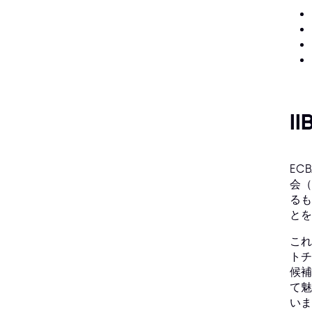
I
EC
会（
るも
とを
これ
トチ
候補
て魅
いま