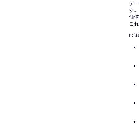
デー
す。
価値
これ
EC