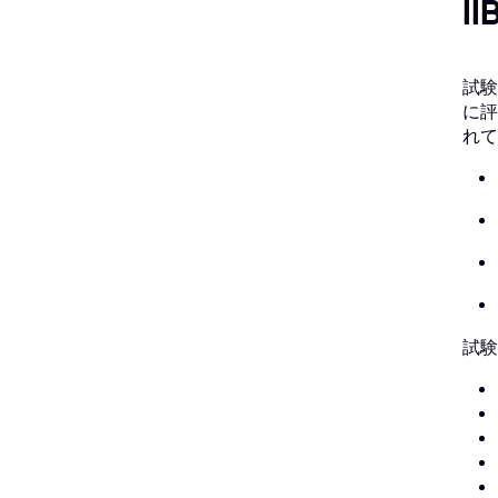
I
試験
に評
れて
試験